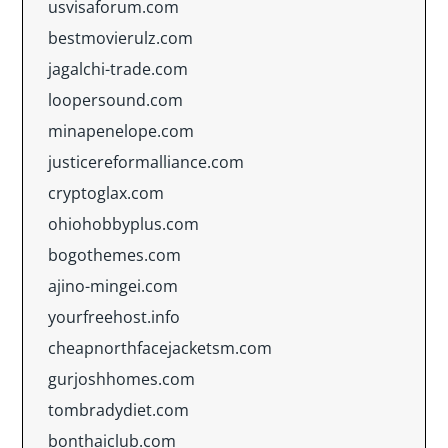
usvisaforum.com
bestmovierulz.com
jagalchi-trade.com
loopersound.com
minapenelope.com
justicereformalliance.com
cryptoglax.com
ohiohobbyplus.com
bogothemes.com
ajino-mingei.com
yourfreehost.info
cheapnorthfacejacketsm.com
gurjoshhomes.com
tombradydiet.com
bonthaiclub.com