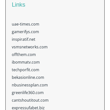
Links
uae-times.com
gamerifys.com
inspiratif.net
vsmsnetworks.com
offthem.com
ibommatv.com
techporfit.com
bekasionline.com
nbusinessplan.com
greenlife360.com
cantshoutitout.com
expressufabet.biz