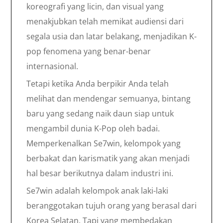
koreografi yang licin, dan visual yang
menakjubkan telah memikat audiensi dari
segala usia dan latar belakang, menjadikan K-
pop fenomena yang benar-benar
internasional.
Tetapi ketika Anda berpikir Anda telah
melihat dan mendengar semuanya, bintang
baru yang sedang naik daun siap untuk
mengambil dunia K-Pop oleh badai.
Memperkenalkan Se7win, kelompok yang
berbakat dan karismatik yang akan menjadi
hal besar berikutnya dalam industri ini.
Se7win adalah kelompok anak laki-laki
beranggotakan tujuh orang yang berasal dari
Korea Selatan. Tapi yang membedakan