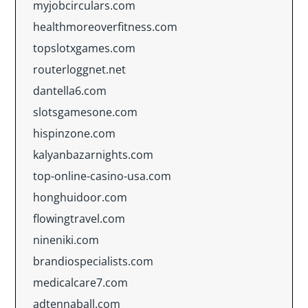
myjobcirculars.com
healthmoreoverfitness.com
topslotxgames.com
routerloggnet.net
dantella6.com
slotsgamesone.com
hispinzone.com
kalyanbazarnights.com
top-online-casino-usa.com
honghuidoor.com
flowingtravel.com
nineniki.com
brandiospecialists.com
medicalcare7.com
adtennaball.com