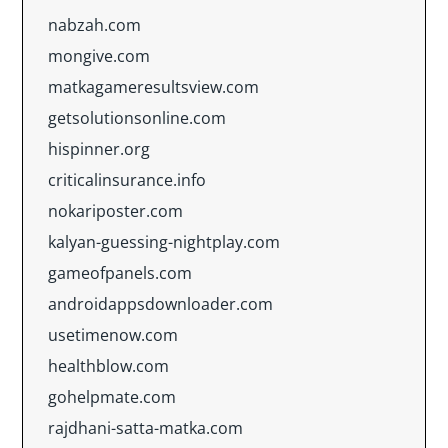
nabzah.com
mongive.com
matkagameresultsview.com
getsolutionsonline.com
hispinner.org
criticalinsurance.info
nokariposter.com
kalyan-guessing-nightplay.com
gameofpanels.com
androidappsdownloader.com
usetimenow.com
healthblow.com
gohelpmate.com
rajdhani-satta-matka.com