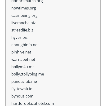
donorsmatch.org
nowtimes.org
casinoeing.org
livemocha.biz
streetlife.biz
hyves.biz
enoughinfo.net
pinhive.net
warnabet.net
bollym4u.me
bolly2tollyblog.me
pandaclub.me
flyttevask.io
byhous.com
hartfordplazahotel.com