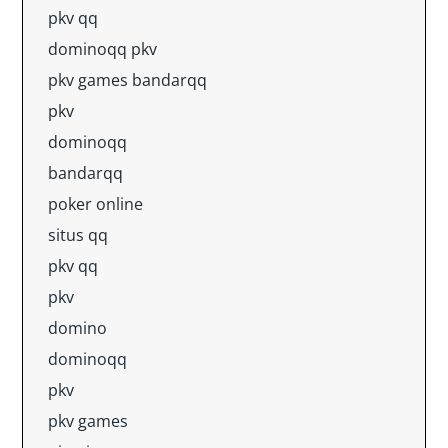
pkv qq
dominoqq pkv
pkv games bandarqq
pkv
dominoqq
bandarqq
poker online
situs qq
pkv qq
pkv
domino
dominoqq
pkv
pkv games