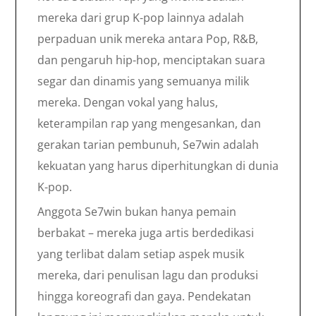
mereka dari grup K-pop lainnya adalah
perpaduan unik mereka antara Pop, R&B,
dan pengaruh hip-hop, menciptakan suara
segar dan dinamis yang semuanya milik
mereka. Dengan vokal yang halus,
keterampilan rap yang mengesankan, dan
gerakan tarian pembunuh, Se7win adalah
kekuatan yang harus diperhitungkan di dunia
K-pop.
Anggota Se7win bukan hanya pemain
berbakat – mereka juga artis berdedikasi
yang terlibat dalam setiap aspek musik
mereka, dari penulisan lagu dan produksi
hingga koreografi dan gaya. Pendekatan