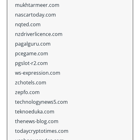
mukhtarmeer.com
nascartoday.com
nqted.com
nzdriverlicence.com
pagalguru.com
pcegame.com
pgslot-r2.com
ws-expression.com
zchotels.com
zepfo.com
technologynews5.com
teknoeduka.com
thenews-blog.com
todaycryptotimes.com