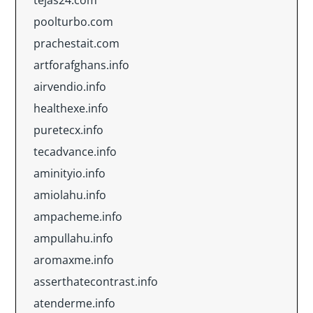
tejas24.com
poolturbo.com
prachestait.com
artforafghans.info
airvendio.info
healthexe.info
puretecx.info
tecadvance.info
aminityio.info
amiolahu.info
ampacheme.info
ampullahu.info
aromaxme.info
asserthatecontrast.info
atenderme.info