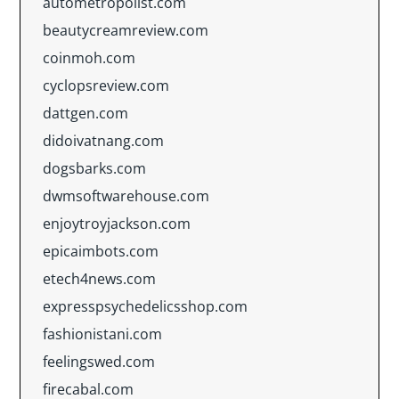
autometropolist.com
beautycreamreview.com
coinmoh.com
cyclopsreview.com
dattgen.com
didoivatnang.com
dogsbarks.com
dwmsoftwarehouse.com
enjoytroyjackson.com
epicaimbots.com
etech4news.com
expresspsychedelicsshop.com
fashionistani.com
feelingswed.com
firecabal.com