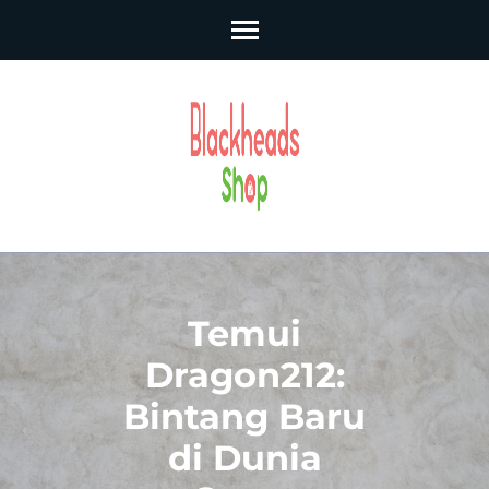
Skip
to
content
(Press
Enter)
Temui
Dragon212:
Bintang Baru
di Dunia