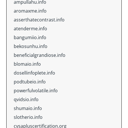
ampullahu.info
aromaxme.info
asserthatecontrast.info
atenderme.info
bangumiio.info
bekosunhu.info
beneficialgrandiose.info
blomaio.info
dosellinfoplete.info
podtubeio.info
powerfulvolatile.info
qvidsio.info
shumaio.info
slotherio.info
cysapluscertification.org