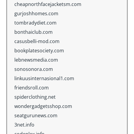
cheapnorthfacejacketsm.com
gurjoshhomes.com
tombradydiet.com
bonthaiclub.com
casusbelli-mod.com
bookplatesociety.com
lebnewsmedia.com
sonosonora.com
linkuusinternasional1.com
friendsroll.com
spiderclothing.net
wondergadgetsshop.com
seatgurunews.com
3net.info