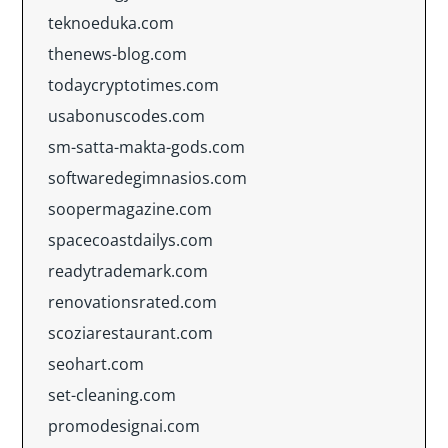
teknoeduka.com
thenews-blog.com
todaycryptotimes.com
usabonuscodes.com
sm-satta-makta-gods.com
softwaredegimnasios.com
soopermagazine.com
spacecoastdailys.com
readytrademark.com
renovationsrated.com
scoziarestaurant.com
seohart.com
set-cleaning.com
promodesignai.com