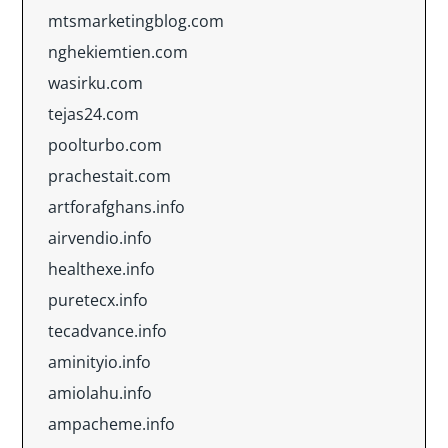
mtsmarketingblog.com
nghekiemtien.com
wasirku.com
tejas24.com
poolturbo.com
prachestait.com
artforafghans.info
airvendio.info
healthexe.info
puretecx.info
tecadvance.info
aminityio.info
amiolahu.info
ampacheme.info