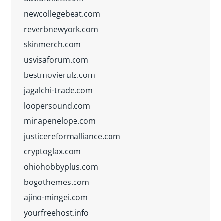
newcollegebeat.com
reverbnewyork.com
skinmerch.com
usvisaforum.com
bestmovierulz.com
jagalchi-trade.com
loopersound.com
minapenelope.com
justicereformalliance.com
cryptoglax.com
ohiohobbyplus.com
bogothemes.com
ajino-mingei.com
yourfreehost.info