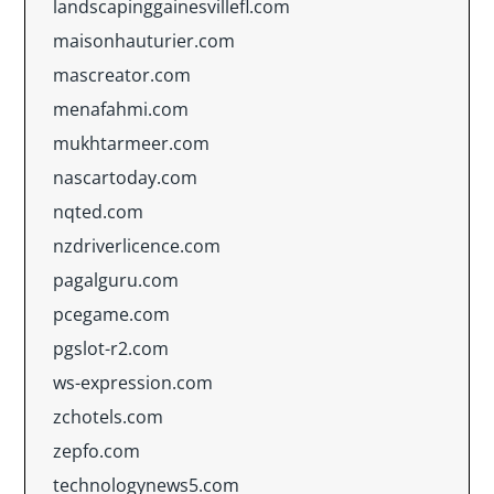
landscapinggainesvillefl.com
maisonhauturier.com
mascreator.com
menafahmi.com
mukhtarmeer.com
nascartoday.com
nqted.com
nzdriverlicence.com
pagalguru.com
pcegame.com
pgslot-r2.com
ws-expression.com
zchotels.com
zepfo.com
technologynews5.com