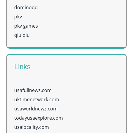
dominoqq
pkv
pkv games
qiu qiu
Links
usafullnewz.com
uktimenetwork.com
usaworldnewz.com
todayusaexplore.com
usalocality.com