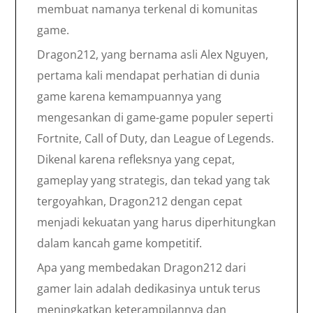
membuat namanya terkenal di komunitas
game.
Dragon212, yang bernama asli Alex Nguyen,
pertama kali mendapat perhatian di dunia
game karena kemampuannya yang
mengesankan di game-game populer seperti
Fortnite, Call of Duty, dan League of Legends.
Dikenal karena refleksnya yang cepat,
gameplay yang strategis, dan tekad yang tak
tergoyahkan, Dragon212 dengan cepat
menjadi kekuatan yang harus diperhitungkan
dalam kancah game kompetitif.
Apa yang membedakan Dragon212 dari
gamer lain adalah dedikasinya untuk terus
meningkatkan keterampilannya dan