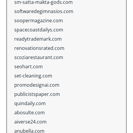
sm-satta-makta-gods.com
softwaredegimnasios.com
soopermagazine.com
spacecoastdailys.com
readytrademark.com
renovationsrated.com
scoziarestaurant.com
seohart.com
set-cleaning.com
promodesignai.com
publicistspaper.com
quindaily.com
abosulte.com
aiverse24.com
anubella.com