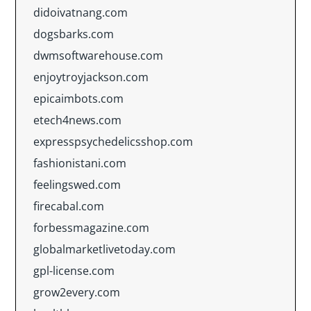
didoivatnang.com
dogsbarks.com
dwmsoftwarehouse.com
enjoytroyjackson.com
epicaimbots.com
etech4news.com
expresspsychedelicsshop.com
fashionistani.com
feelingswed.com
firecabal.com
forbessmagazine.com
globalmarketlivetoday.com
gpl-license.com
grow2every.com