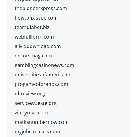
thepioneerxpress.com
howtofixissue.com
teamufabet.biz
webfullform.com
allviddownload.com
decorsmag.com
gamblingcasinonews.com
universitiesofamerica.net
progameofbrands.com
qbreview.org
servicewueste.org
zippyrevs.com
matkanumbernow.com
myjobcirculars.com