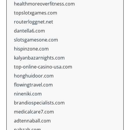
healthmoreoverfitness.com
topslotxgames.com
routerloggnet.net
dantella6.com
slotsgamesone.com
hispinzone.com
kalyanbazarnights.com
top-online-casino-usa.com
honghuidoor.com
flowingtravel.com
nineniki.com
brandiospecialists.com
medicalcare7.com
adtennaball.com
nabzah.com