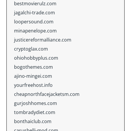
bestmovierulz.com
jagalchi-trade.com
loopersound.com
minapenelope.com
justicereformalliance.com
cryptoglax.com
ohiohobbyplus.com
bogothemes.com
ajino-mingei.com
yourfreehost.info
cheapnorthfacejacketsm.com
gurjoshhomes.com
tombradydiet.com
bonthaiclub.com
casusbelli-mod.com