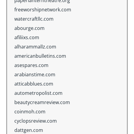
paperlanterntheatre.org
freeworshipnetwork.com
watercraftllc.com
abourge.com
afiliixs.com
alharammallz.com
americanbulletins.com
asespares.com
arabianstime.com
atticabblues.com
autometropolist.com
beautycreamreview.com
coinmoh.com
cyclopsreview.com
dattgen.com