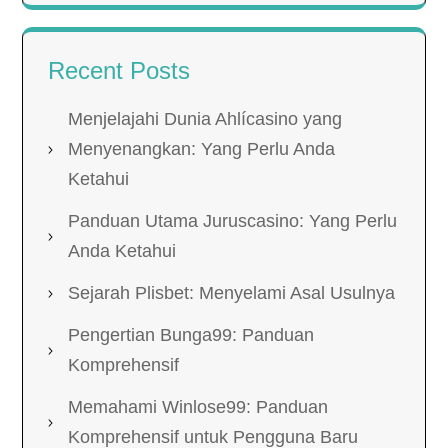
Recent Posts
Menjelajahi Dunia Ahlícasino yang
Menyenangkan: Yang Perlu Anda
Ketahui
Panduan Utama Juruscasino: Yang Perlu
Anda Ketahui
Sejarah Plisbet: Menyelami Asal Usulnya
Pengertian Bunga99: Panduan
Komprehensif
Memahami Winlose99: Panduan
Komprehensif untuk Pengguna Baru