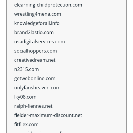
elearning-childprotection.com
wrestling4mena.com
knowledgeforall.info
brand2lastio.com
usadigitalservices.com
socialhoppers.com
creativedream.net
n2315.com
getwebonline.com
onlyfansheaven.com
lky08.com
ralph-fiennes.net
fielder-maximum-discount.net
fitfllex.com