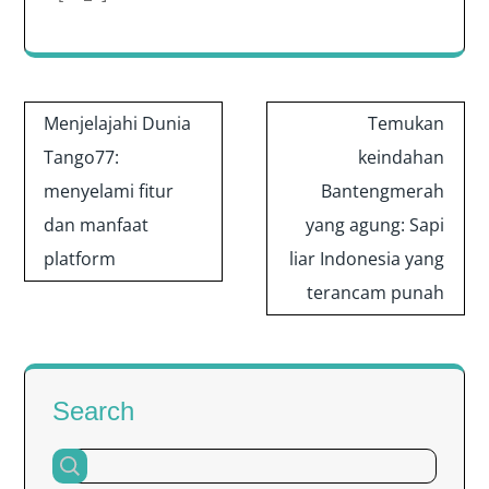
Post
Menjelajahi Dunia
Temukan
navigation
Tango77:
keindahan
menyelami fitur
Bantengmerah
dan manfaat
yang agung: Sapi
platform
liar Indonesia yang
terancam punah
Search