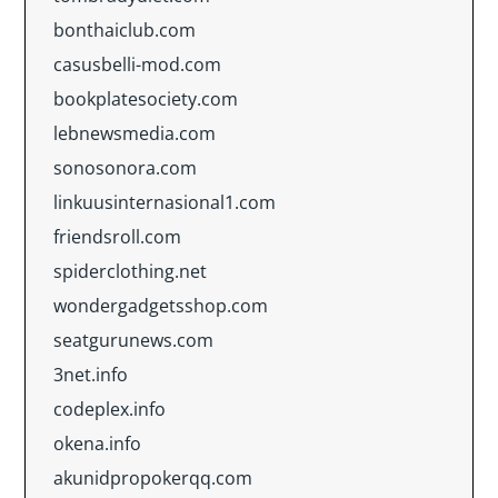
bonthaiclub.com
casusbelli-mod.com
bookplatesociety.com
lebnewsmedia.com
sonosonora.com
linkuusinternasional1.com
friendsroll.com
spiderclothing.net
wondergadgetsshop.com
seatgurunews.com
3net.info
codeplex.info
okena.info
akunidpropokerqq.com