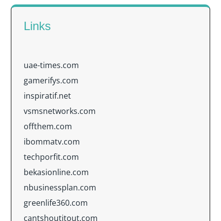
Links
uae-times.com
gamerifys.com
inspiratif.net
vsmsnetworks.com
offthem.com
ibommatv.com
techporfit.com
bekasionline.com
nbusinessplan.com
greenlife360.com
cantshoutitout.com