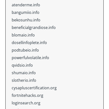
atenderme.info
bangumiio.info
bekosunhu.info
beneficialgrandiose.info
blomaio.info
dosellinfoplete.info
podtubeio.info
powerfulvolatile.info
qvidsio.info
shumaio.info
slotherio.info
cysapluscertification.org
fortnitehacks.org
loginsearch.org