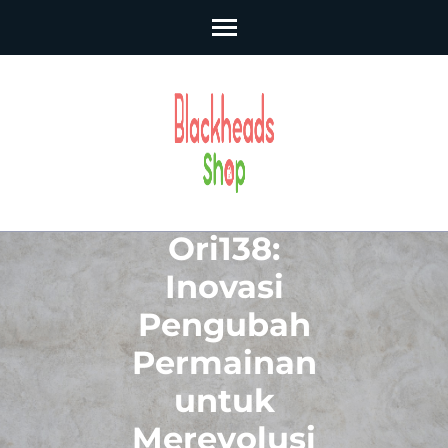
Skip
to
content
(Press
Enter)
Ori138:
Inovasi
Pengubah
Permainan
untuk
Merevolusi