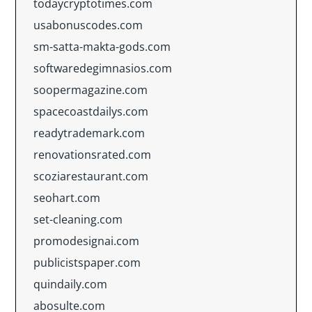
todaycryptotimes.com
usabonuscodes.com
sm-satta-makta-gods.com
softwaredegimnasios.com
soopermagazine.com
spacecoastdailys.com
readytrademark.com
renovationsrated.com
scoziarestaurant.com
seohart.com
set-cleaning.com
promodesignai.com
publicistspaper.com
quindaily.com
abosulte.com