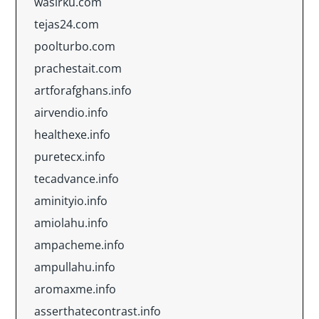
wasirku.com
tejas24.com
poolturbo.com
prachestait.com
artforafghans.info
airvendio.info
healthexe.info
puretecx.info
tecadvance.info
aminityio.info
amiolahu.info
ampacheme.info
ampullahu.info
aromaxme.info
asserthatecontrast.info