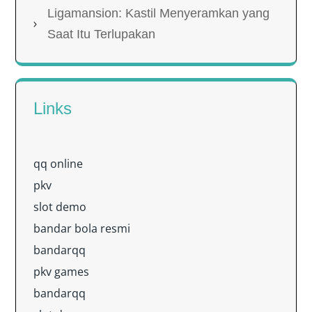
Ligamansion: Kastil Menyeramkan yang
Saat Itu Terlupakan
Links
qq online
pkv
slot demo
bandar bola resmi
bandarqq
pkv games
bandarqq