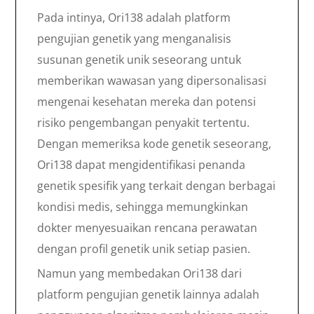
Pada intinya, Ori138 adalah platform
pengujian genetik yang menganalisis
susunan genetik unik seseorang untuk
memberikan wawasan yang dipersonalisasi
mengenai kesehatan mereka dan potensi
risiko pengembangan penyakit tertentu.
Dengan memeriksa kode genetik seseorang,
Ori138 dapat mengidentifikasi penanda
genetik spesifik yang terkait dengan berbagai
kondisi medis, sehingga memungkinkan
dokter menyesuaikan rencana perawatan
dengan profil genetik unik setiap pasien.
Namun yang membedakan Ori138 dari
platform pengujian genetik lainnya adalah