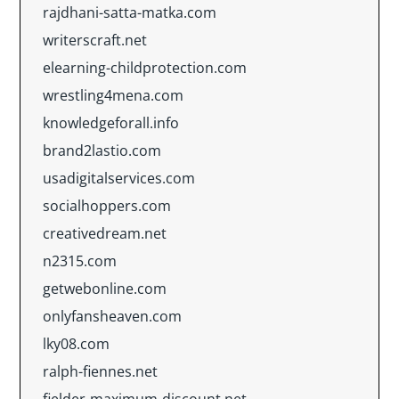
rajdhani-satta-matka.com
writerscraft.net
elearning-childprotection.com
wrestling4mena.com
knowledgeforall.info
brand2lastio.com
usadigitalservices.com
socialhoppers.com
creativedream.net
n2315.com
getwebonline.com
onlyfansheaven.com
lky08.com
ralph-fiennes.net