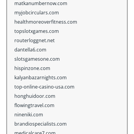
matkanumbernow.com
myjobcirculars.com
healthmoreoverfitness.com
topslotxgames.com
routerloggnet.net
dantella6.com
slotsgamesone.com
hispinzone.com
kalyanbazarnights.com
top-online-casino-usa.com
honghuidoor.com
flowingtravel.com
nineniki.com
brandiospecialists.com
medicalcare7.com