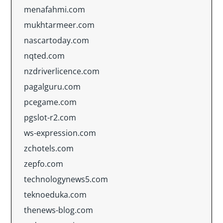
menafahmi.com
mukhtarmeer.com
nascartoday.com
nqted.com
nzdriverlicence.com
pagalguru.com
pcegame.com
pgslot-r2.com
ws-expression.com
zchotels.com
zepfo.com
technologynews5.com
teknoeduka.com
thenews-blog.com