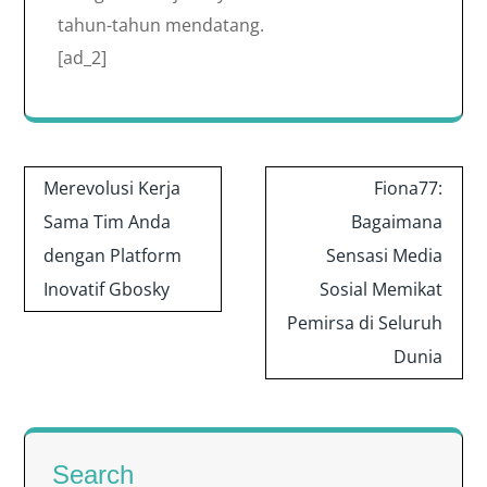
tahun-tahun mendatang.
[ad_2]
Post
Merevolusi Kerja
Fiona77:
navigation
Sama Tim Anda
Bagaimana
dengan Platform
Sensasi Media
Inovatif Gbosky
Sosial Memikat
Pemirsa di Seluruh
Dunia
Search