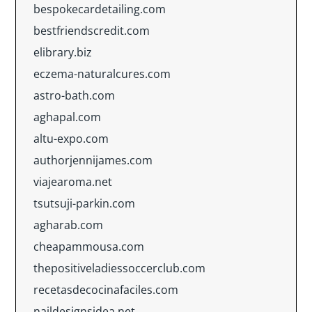
bespokecardetailing.com
bestfriendscredit.com
elibrary.biz
eczema-naturalcures.com
astro-bath.com
aghapal.com
altu-expo.com
authorjennijames.com
viajearoma.net
tsutsuji-parkin.com
agharab.com
cheapammousa.com
thepositiveladiessoccerclub.com
recetasdecocinafaciles.com
naildesignsidea.net