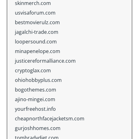
skinmerch.com
usvisaforum.com
bestmovierulz.com
jagalchi-trade.com
loopersound.com
minapenelope.com
justicereformalliance.com
cryptoglax.com
ohiohobbyplus.com
bogothemes.com
ajino-mingei.com
yourfreehost.info
cheapnorthfacejacketsm.com
gurjoshhomes.com
tombradydiet.com