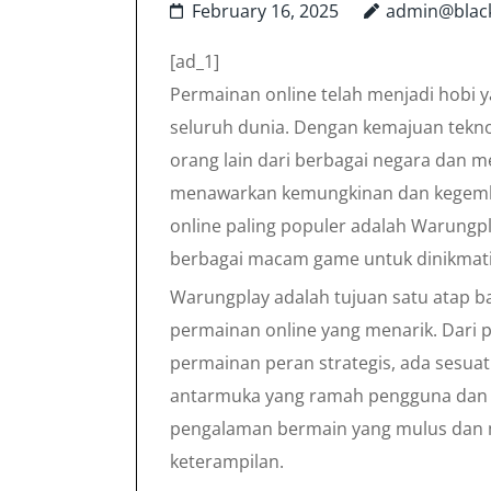
February 16, 2025
admin@blac
[ad_1]
Permainan online telah menjadi hobi ya
seluruh dunia. Dengan kemajuan tekn
orang lain dari berbagai negara dan 
menawarkan kemungkinan dan kegembir
online paling populer adalah Warungp
berbagai macam game untuk dinikmat
Warungplay adalah tujuan satu atap ba
permainan online yang menarik. Dari
permainan peran strategis, ada sesuat
antarmuka yang ramah pengguna dan 
pengalaman bermain yang mulus dan 
keterampilan.