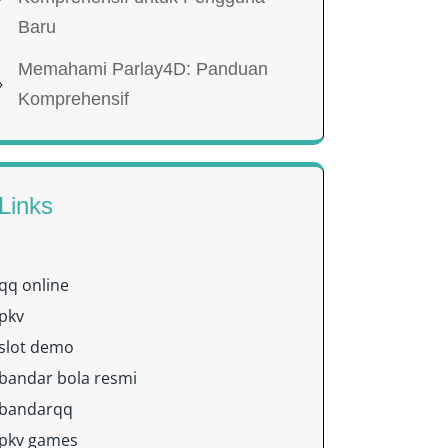
Baru
Memahami Parlay4D: Panduan
Komprehensif
Links
qq online
pkv
slot demo
bandar bola resmi
bandarqq
pkv games