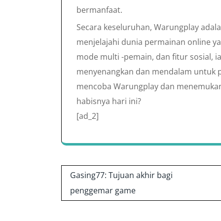
bermanfaat.
Secara keseluruhan, Warungplay adalah
menjelajahi dunia permainan online y
mode multi -pemain, dan fitur sosial
menyenangkan dan mendalam untuk pem
mencoba Warungplay dan menemukan 
habisnya hari ini?
[ad_2]
Post
Gasing77: Tujuan akhir bagi
navigation
penggemar game