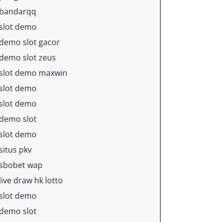
bandarqq
slot demo
demo slot gacor
demo slot zeus
slot demo maxwin
slot demo
slot demo
demo slot
slot demo
situs pkv
sbobet wap
live draw hk lotto
slot demo
demo slot