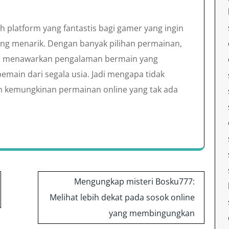
 platform yang fantastis bagi gamer yang ingin
ang menarik. Dengan banyak pilihan permainan,
, ia menawarkan pengalaman bermain yang
ain dari segala usia. Jadi mengapa tidak
kemungkinan permainan online yang tak ada
Mengungkap misteri Bosku777:
Melihat lebih dekat pada sosok online
yang membingungkan