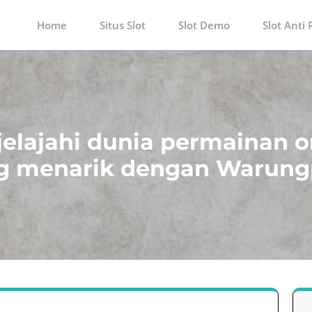
Home
Situs Slot
Slot Demo
Slot Anti
elajahi dunia permainan o
g menarik dengan Warung