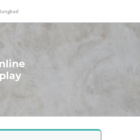
 Rungkad
nline
play