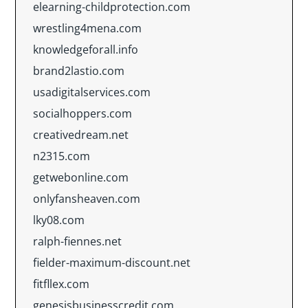
elearning-childprotection.com
wrestling4mena.com
knowledgeforall.info
brand2lastio.com
usadigitalservices.com
socialhoppers.com
creativedream.net
n2315.com
getwebonline.com
onlyfansheaven.com
lky08.com
ralph-fiennes.net
fielder-maximum-discount.net
fitfllex.com
genesisbusinesscredit.com