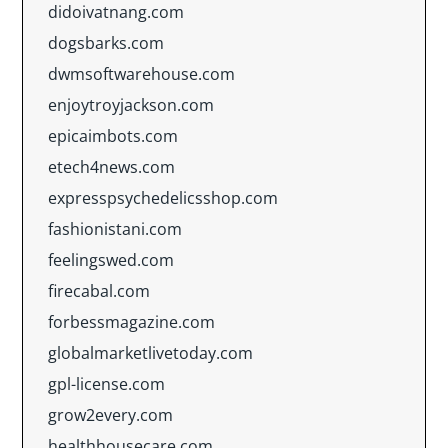
didoivatnang.com
dogsbarks.com
dwmsoftwarehouse.com
enjoytroyjackson.com
epicaimbots.com
etech4news.com
expresspsychedelicsshop.com
fashionistani.com
feelingswed.com
firecabal.com
forbessmagazine.com
globalmarketlivetoday.com
gpl-license.com
grow2every.com
healthhousecare.com