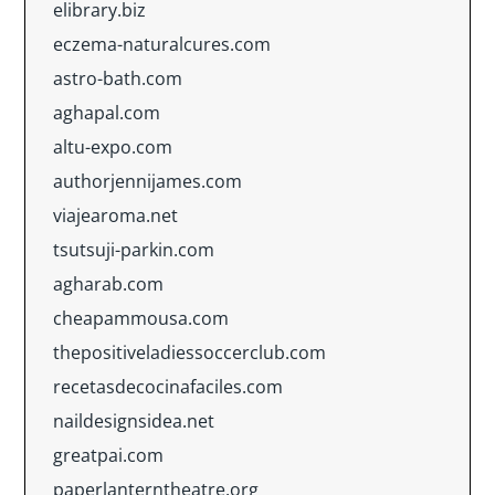
elibrary.biz
eczema-naturalcures.com
astro-bath.com
aghapal.com
altu-expo.com
authorjennijames.com
viajearoma.net
tsutsuji-parkin.com
agharab.com
cheapammousa.com
thepositiveladiessoccerclub.com
recetasdecocinafaciles.com
naildesignsidea.net
greatpai.com
paperlanterntheatre.org