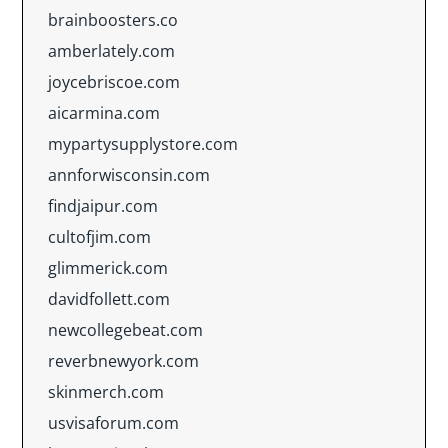
brainboosters.co
amberlately.com
joycebriscoe.com
aicarmina.com
mypartysupplystore.com
annforwisconsin.com
findjaipur.com
cultofjim.com
glimmerick.com
davidfollett.com
newcollegebeat.com
reverbnewyork.com
skinmerch.com
usvisaforum.com