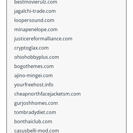
bestmovierulz.com
jagalchi-trade.com
loopersound.com
minapenelope.com
justicereformalliance.com
cryptoglax.com
ohiohobbyplus.com
bogothemes.com
ajino-mingei.com
yourfreehost.info
cheapnorthfacejacketsm.com
gurjoshhomes.com
tombradydiet.com
bonthaiclub.com
casusbelli-mod.com