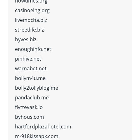
nowtimes.org
casinoeing.org
livemocha.biz
streetlife.biz
hyves.biz
enoughinfo.net
pinhive.net
warnabet.net
bollym4u.me
bolly2tollyblog.me
pandaclub.me
flyttevask.io
byhous.com
hartfordplazahotel.com
m-918kissapk.com