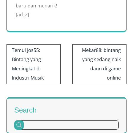
baru dan menarik!
[ad_2]
Post
Temui Jos55:
Mekar88: bintang
navigation
Bintang yang
yang sedang naik
Meningkat di
daun di game
Industri Musik
online
Search