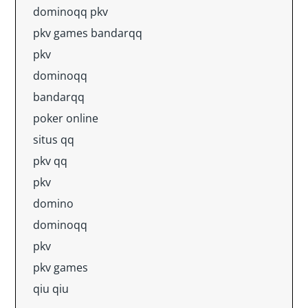
dominoqq pkv
pkv games bandarqq
pkv
dominoqq
bandarqq
poker online
situs qq
pkv qq
pkv
domino
dominoqq
pkv
pkv games
qiu qiu