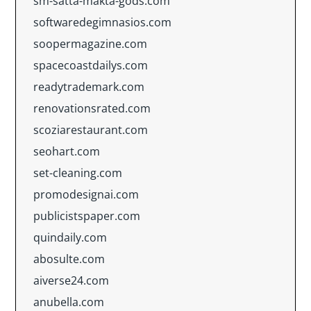
sm-satta-makta-gods.com
softwaredegimnasios.com
soopermagazine.com
spacecoastdailys.com
readytrademark.com
renovationsrated.com
scoziarestaurant.com
seohart.com
set-cleaning.com
promodesignai.com
publicistspaper.com
quindaily.com
abosulte.com
aiverse24.com
anubella.com