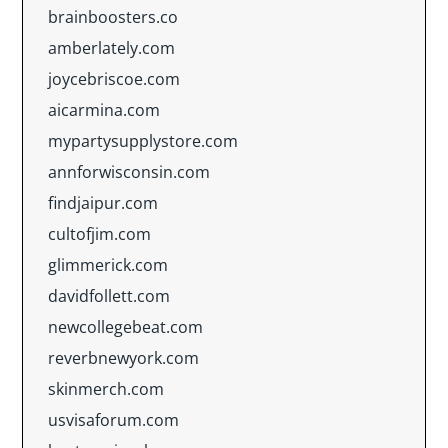
brainboosters.co
amberlately.com
joycebriscoe.com
aicarmina.com
mypartysupplystore.com
annforwisconsin.com
findjaipur.com
cultofjim.com
glimmerick.com
davidfollett.com
newcollegebeat.com
reverbnewyork.com
skinmerch.com
usvisaforum.com