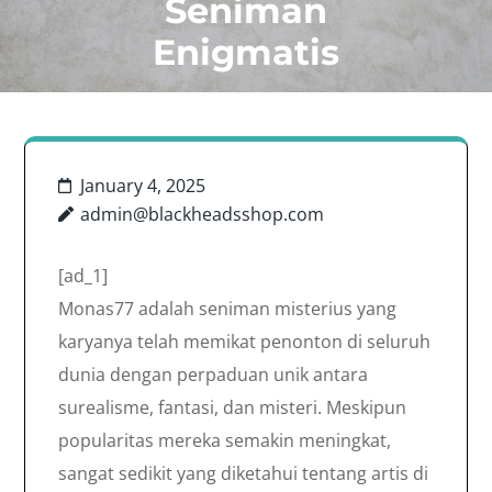
Seniman
Enigmatis
January 4, 2025
admin@blackheadsshop.com
[ad_1]
Monas77 adalah seniman misterius yang
karyanya telah memikat penonton di seluruh
dunia dengan perpaduan unik antara
surealisme, fantasi, dan misteri. Meskipun
popularitas mereka semakin meningkat,
sangat sedikit yang diketahui tentang artis di