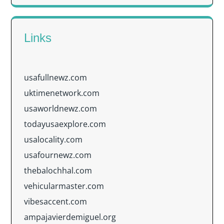
Links
usafullnewz.com
uktimenetwork.com
usaworldnewz.com
todayusaexplore.com
usalocality.com
usafournewz.com
thebalochhal.com
vehicularmaster.com
vibesaccent.com
ampajavierdemiguel.org