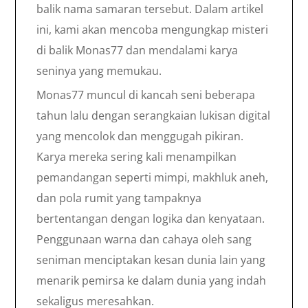
balik nama samaran tersebut. Dalam artikel
ini, kami akan mencoba mengungkap misteri
di balik Monas77 dan mendalami karya
seninya yang memukau.
Monas77 muncul di kancah seni beberapa
tahun lalu dengan serangkaian lukisan digital
yang mencolok dan menggugah pikiran.
Karya mereka sering kali menampilkan
pemandangan seperti mimpi, makhluk aneh,
dan pola rumit yang tampaknya
bertentangan dengan logika dan kenyataan.
Penggunaan warna dan cahaya oleh sang
seniman menciptakan kesan dunia lain yang
menarik pemirsa ke dalam dunia yang indah
sekaligus meresahkan.