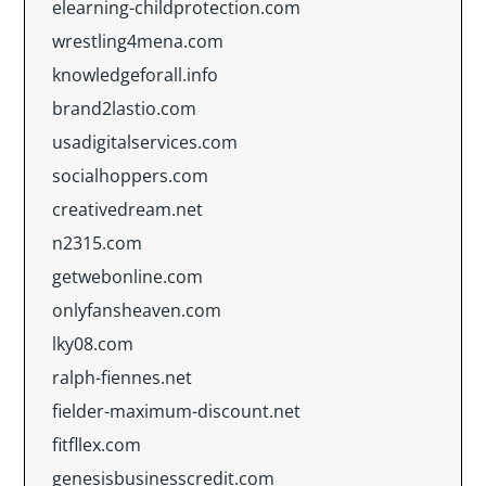
elearning-childprotection.com
wrestling4mena.com
knowledgeforall.info
brand2lastio.com
usadigitalservices.com
socialhoppers.com
creativedream.net
n2315.com
getwebonline.com
onlyfansheaven.com
lky08.com
ralph-fiennes.net
fielder-maximum-discount.net
fitfllex.com
genesisbusinesscredit.com