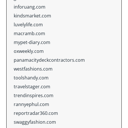
inforuang.com
kindsmarket.com
luvelylife.com
macramb.com
mypet-diary.com
oxweekly.com
panamacitydeckcontractors.com
westfashions.com
toolshandy.com
travelstager.com
trendinspires.com
rannyephul.com
reportradar360.com
swaggyfashion.com