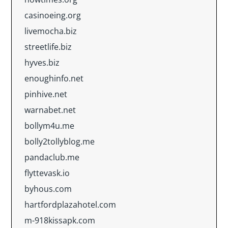
casinoeing.org
livemocha.biz
streetlife.biz
hyves.biz
enoughinfo.net
pinhive.net
warnabet.net
bollym4u.me
bolly2tollyblog.me
pandaclub.me
flyttevask.io
byhous.com
hartfordplazahotel.com
m-918kissapk.com