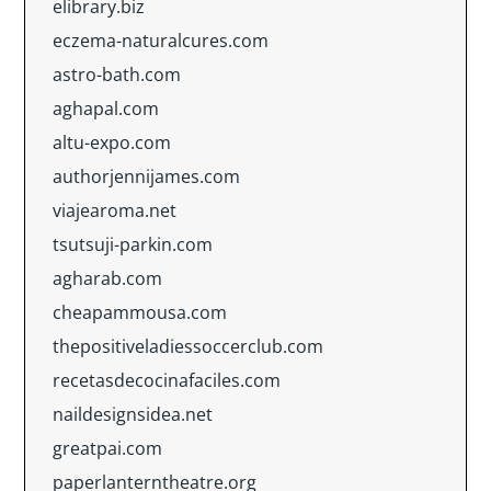
elibrary.biz
eczema-naturalcures.com
astro-bath.com
aghapal.com
altu-expo.com
authorjennijames.com
viajearoma.net
tsutsuji-parkin.com
agharab.com
cheapammousa.com
thepositiveladiessoccerclub.com
recetasdecocinafaciles.com
naildesignsidea.net
greatpai.com
paperlanterntheatre.org