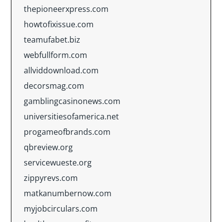
thepioneerxpress.com
howtofixissue.com
teamufabet.biz
webfullform.com
allviddownload.com
decorsmag.com
gamblingcasinonews.com
universitiesofamerica.net
progameofbrands.com
qbreview.org
servicewueste.org
zippyrevs.com
matkanumbernow.com
myjobcirculars.com