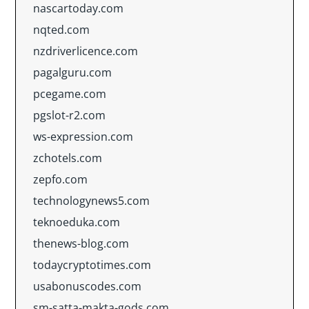
nascartoday.com
nqted.com
nzdriverlicence.com
pagalguru.com
pcegame.com
pgslot-r2.com
ws-expression.com
zchotels.com
zepfo.com
technologynews5.com
teknoeduka.com
thenews-blog.com
todaycryptotimes.com
usabonuscodes.com
sm-satta-makta-gods.com