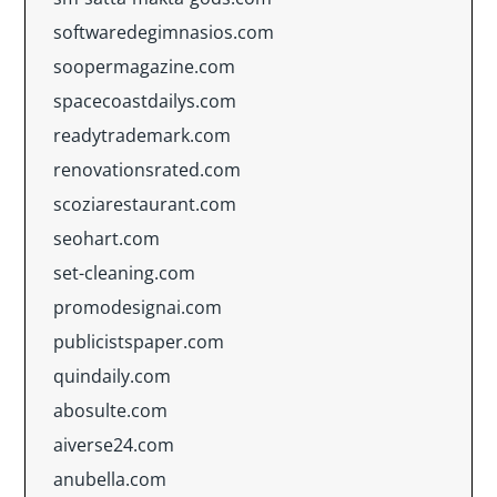
softwaredegimnasios.com
soopermagazine.com
spacecoastdailys.com
readytrademark.com
renovationsrated.com
scoziarestaurant.com
seohart.com
set-cleaning.com
promodesignai.com
publicistspaper.com
quindaily.com
abosulte.com
aiverse24.com
anubella.com