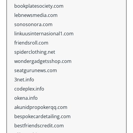
bookplatesociety.com
lebnewsmedia.com
sonosonora.com
linkuusinternasional1.com
friendsroll.com
spiderclothing.net
wondergadgetsshop.com
seatgurunews.com
3net.info
codeplex.info
okena.info
akunidpropokerqq.com
bespokecardetailing.com
bestfriendscredit.com