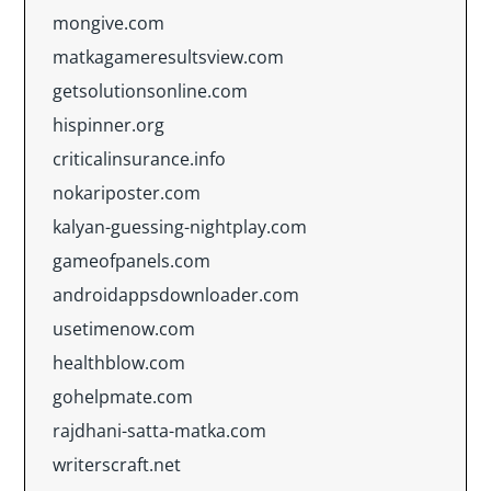
mongive.com
matkagameresultsview.com
getsolutionsonline.com
hispinner.org
criticalinsurance.info
nokariposter.com
kalyan-guessing-nightplay.com
gameofpanels.com
androidappsdownloader.com
usetimenow.com
healthblow.com
gohelpmate.com
rajdhani-satta-matka.com
writerscraft.net