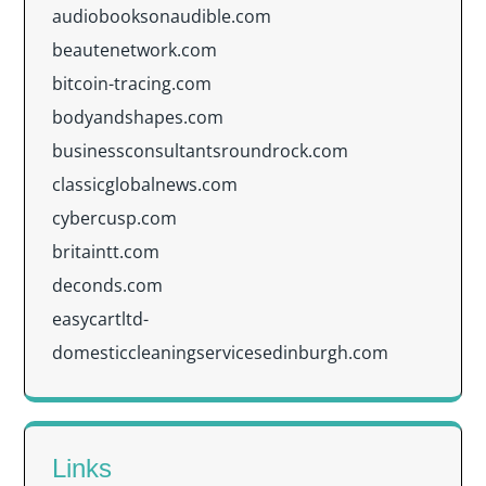
audiobooksonaudible.com
beautenetwork.com
bitcoin-tracing.com
bodyandshapes.com
businessconsultantsroundrock.com
classicglobalnews.com
cybercusp.com
britaintt.com
deconds.com
easycartltd-
domesticcleaningservicesedinburgh.com
Links