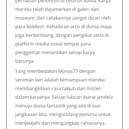
perhatian penonton di seluruh dunia. Karya
mereka telah dipamerkan di galeri dan
museum, dan cetakannya sangat dicari oleh
para kolektor. Kehadiran artis di dunia maya
juga berkembang, dengan pengikut setia di
platform media sosial tempat para
penggemar menantikan setiap karya
barunya.
Yang membedakan Monas77 dengan
seniman lain adalah kemampuan mereka
membangkitkan rasa takjub dan misteri
dalam karyanya. Setiap lukisan ibarat jendela
menuju dunia fantastik yang ada di luar
jangkauan kita, mengundang pemirsa untuk
menjelajahi dan mengungkap rahasianya.