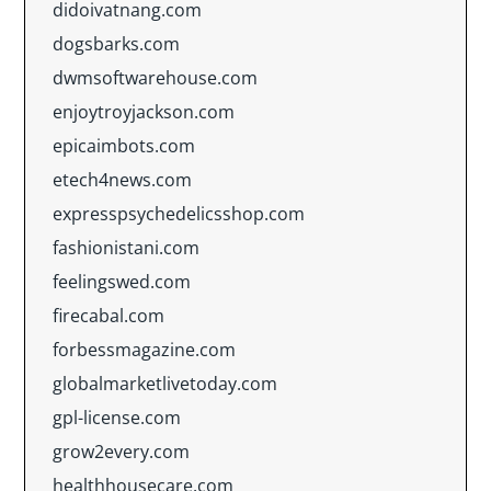
didoivatnang.com
dogsbarks.com
dwmsoftwarehouse.com
enjoytroyjackson.com
epicaimbots.com
etech4news.com
expresspsychedelicsshop.com
fashionistani.com
feelingswed.com
firecabal.com
forbessmagazine.com
globalmarketlivetoday.com
gpl-license.com
grow2every.com
healthhousecare.com