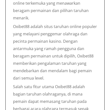
online terkemuka yang menawarkan
beragam permainan dan pilihan taruhan
menarik.
Oxibet88 adalah situs taruhan online populer
yang melayani penggemar olahraga dan
pecinta permainan kasino. Dengan
antarmuka yang ramah pengguna dan
beragam permainan untuk dipilih, Oxibet88
memberikan pengalaman taruhan yang
mendebarkan dan mendalam bagi pemain
dari semua level.
Salah satu fitur utama Oxibet88 adalah
bagian taruhan olahraganya, di mana
pemain dapat memasang taruhan pada
berbagai acara olahraga termasuk sepak