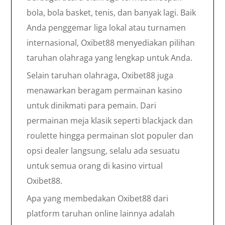
bola, bola basket, tenis, dan banyak lagi. Baik
Anda penggemar liga lokal atau turnamen
internasional, Oxibet88 menyediakan pilihan
taruhan olahraga yang lengkap untuk Anda.
Selain taruhan olahraga, Oxibet88 juga
menawarkan beragam permainan kasino
untuk dinikmati para pemain. Dari
permainan meja klasik seperti blackjack dan
roulette hingga permainan slot populer dan
opsi dealer langsung, selalu ada sesuatu
untuk semua orang di kasino virtual
Oxibet88.
Apa yang membedakan Oxibet88 dari
platform taruhan online lainnya adalah