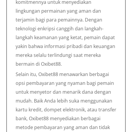
komitmennya untuk menyediakan
lingkungan permainan yang aman dan
terjamin bagi para pemainnya. Dengan
teknologi enkripsi canggih dan langkah-
langkah keamanan yang ketat, pemain dapat
yakin bahwa informasi pribadi dan keuangan
mereka selalu terlindungi saat mereka
bermain di Oxibet88.
Selain itu, Oxibet88 menawarkan berbagai
opsi pembayaran yang nyaman bagi pemain
untuk menyetor dan menarik dana dengan
mudah. Baik Anda lebih suka menggunakan
kartu kredit, dompet elektronik, atau transfer
bank, Oxibet88 menyediakan berbagai
metode pembayaran yang aman dan tidak