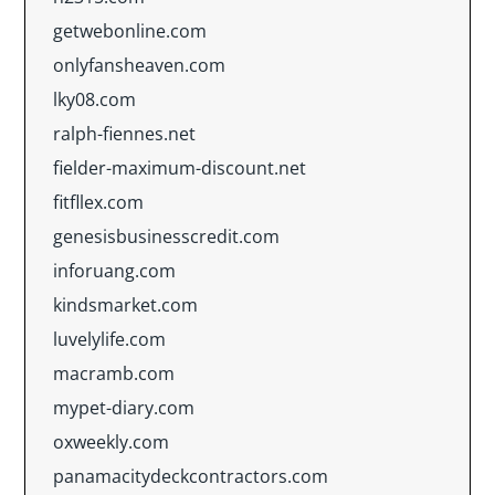
getwebonline.com
onlyfansheaven.com
lky08.com
ralph-fiennes.net
fielder-maximum-discount.net
fitfllex.com
genesisbusinesscredit.com
inforuang.com
kindsmarket.com
luvelylife.com
macramb.com
mypet-diary.com
oxweekly.com
panamacitydeckcontractors.com