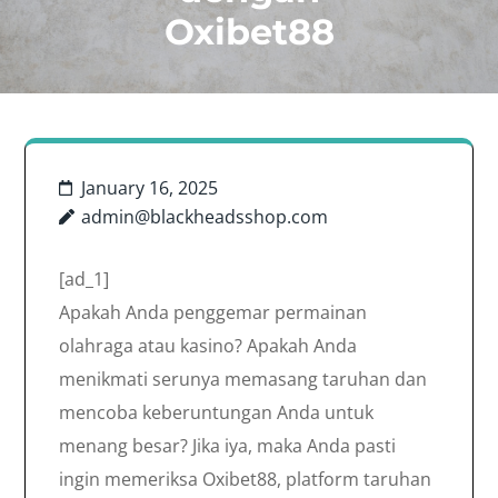
Oxibet88
January 16, 2025
admin@blackheadsshop.com
[ad_1]
Apakah Anda penggemar permainan
olahraga atau kasino? Apakah Anda
menikmati serunya memasang taruhan dan
mencoba keberuntungan Anda untuk
menang besar? Jika iya, maka Anda pasti
ingin memeriksa Oxibet88, platform taruhan