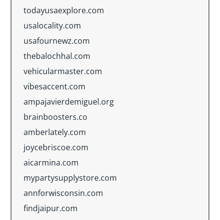
todayusaexplore.com
usalocality.com
usafournewz.com
thebalochhal.com
vehicularmaster.com
vibesaccent.com
ampajavierdemiguel.org
brainboosters.co
amberlately.com
joycebriscoe.com
aicarmina.com
mypartysupplystore.com
annforwisconsin.com
findjaipur.com