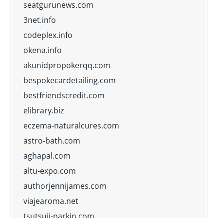
seatgurunews.com
3net.info
codeplex.info
okena.info
akunidpropokerqq.com
bespokecardetailing.com
bestfriendscredit.com
elibrary.biz
eczema-naturalcures.com
astro-bath.com
aghapal.com
altu-expo.com
authorjennijames.com
viajearoma.net
tsutsuji-parkin.com