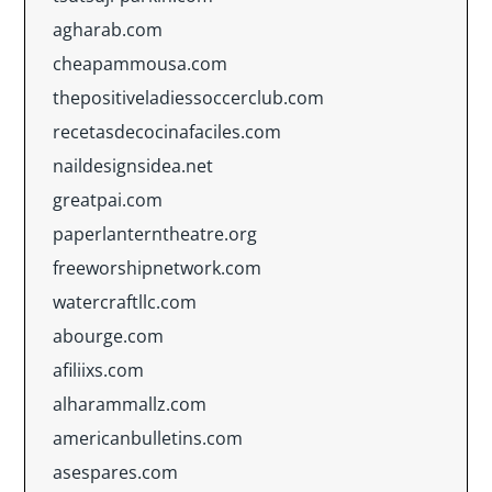
agharab.com
cheapammousa.com
thepositiveladiessoccerclub.com
recetasdecocinafaciles.com
naildesignsidea.net
greatpai.com
paperlanterntheatre.org
freeworshipnetwork.com
watercraftllc.com
abourge.com
afiliixs.com
alharammallz.com
americanbulletins.com
asespares.com