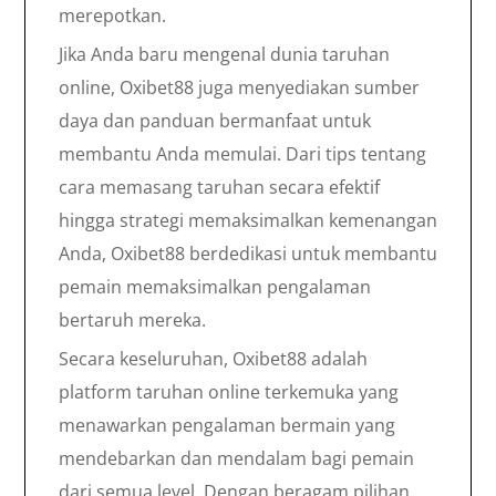
merepotkan.
Jika Anda baru mengenal dunia taruhan
online, Oxibet88 juga menyediakan sumber
daya dan panduan bermanfaat untuk
membantu Anda memulai. Dari tips tentang
cara memasang taruhan secara efektif
hingga strategi memaksimalkan kemenangan
Anda, Oxibet88 berdedikasi untuk membantu
pemain memaksimalkan pengalaman
bertaruh mereka.
Secara keseluruhan, Oxibet88 adalah
platform taruhan online terkemuka yang
menawarkan pengalaman bermain yang
mendebarkan dan mendalam bagi pemain
dari semua level. Dengan beragam pilihan