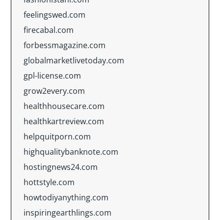
feelingswed.com
firecabal.com
forbessmagazine.com
globalmarketlivetoday.com
gpl-license.com
grow2every.com
healthhousecare.com
healthkartreview.com
helpquitporn.com
highqualitybanknote.com
hostingnews24.com
hottstyle.com
howtodiyanything.com
inspiringearthlings.com