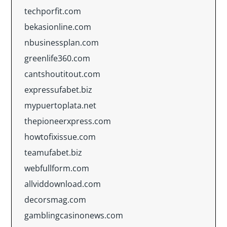
techporfit.com
bekasionline.com
nbusinessplan.com
greenlife360.com
cantshoutitout.com
expressufabet.biz
mypuertoplata.net
thepioneerxpress.com
howtofixissue.com
teamufabet.biz
webfullform.com
allviddownload.com
decorsmag.com
gamblingcasinonews.com