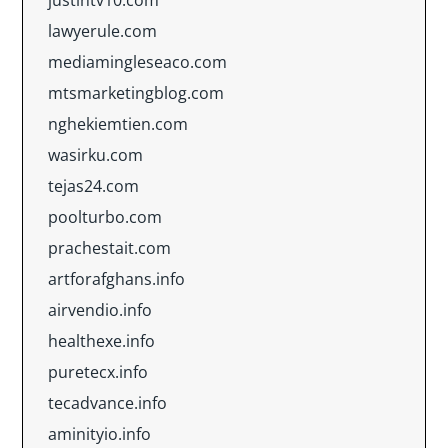
justintv10.com
lawyerule.com
mediamingleseaco.com
mtsmarketingblog.com
nghekiemtien.com
wasirku.com
tejas24.com
poolturbo.com
prachestait.com
artforafghans.info
airvendio.info
healthexe.info
puretecx.info
tecadvance.info
aminityio.info