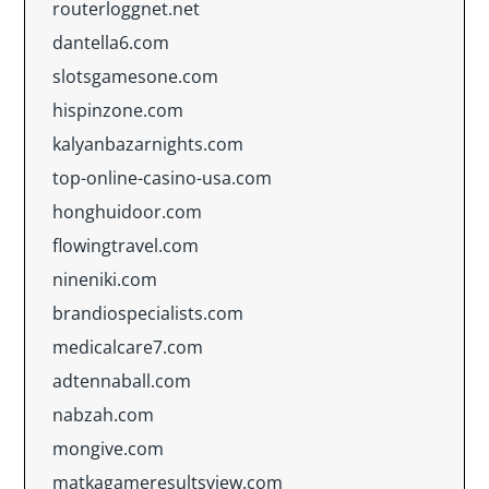
routerloggnet.net
dantella6.com
slotsgamesone.com
hispinzone.com
kalyanbazarnights.com
top-online-casino-usa.com
honghuidoor.com
flowingtravel.com
nineniki.com
brandiospecialists.com
medicalcare7.com
adtennaball.com
nabzah.com
mongive.com
matkagameresultsview.com