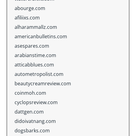
abourge.com
afiliixs.com
alharammallz.com
americanbulletins.com
asespares.com
arabianstime.com
atticabblues.com
autometropolist.com
beautycreamreview.com
coinmoh.com
cyclopsreview.com
dattgen.com
didoivatnang.com
dogsbarks.com