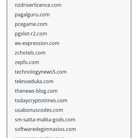
nzdriverlicence.com
pagalguru.com
pcegame.com
pgslot-r2.com
ws-expression.com
zchotels.com
zepfo.com
technologynews5.com
teknoeduka.com
thenews-blog.com
todaycryptotimes.com
usabonuscodes.com
sm-satta-makta-gods.com
softwaredegimnasios.com