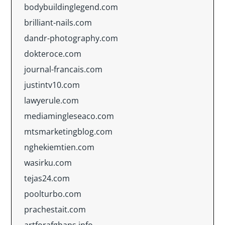
bodybuildinglegend.com
brilliant-nails.com
dandr-photography.com
dokteroce.com
journal-francais.com
justintv10.com
lawyerule.com
mediamingleseaco.com
mtsmarketingblog.com
nghekiemtien.com
wasirku.com
tejas24.com
poolturbo.com
prachestait.com