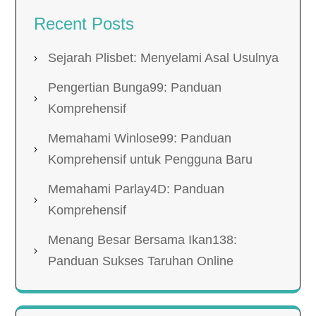
Recent Posts
Sejarah Plisbet: Menyelami Asal Usulnya
Pengertian Bunga99: Panduan
Komprehensif
Memahami Winlose99: Panduan
Komprehensif untuk Pengguna Baru
Memahami Parlay4D: Panduan
Komprehensif
Menang Besar Bersama Ikan138:
Panduan Sukses Taruhan Online