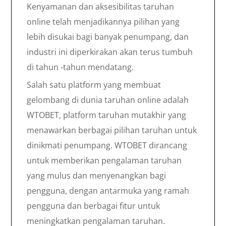
Kenyamanan dan aksesibilitas taruhan
online telah menjadikannya pilihan yang
lebih disukai bagi banyak penumpang, dan
industri ini diperkirakan akan terus tumbuh
di tahun -tahun mendatang.
Salah satu platform yang membuat
gelombang di dunia taruhan online adalah
WTOBET, platform taruhan mutakhir yang
menawarkan berbagai pilihan taruhan untuk
dinikmati penumpang. WTOBET dirancang
untuk memberikan pengalaman taruhan
yang mulus dan menyenangkan bagi
pengguna, dengan antarmuka yang ramah
pengguna dan berbagai fitur untuk
meningkatkan pengalaman taruhan.