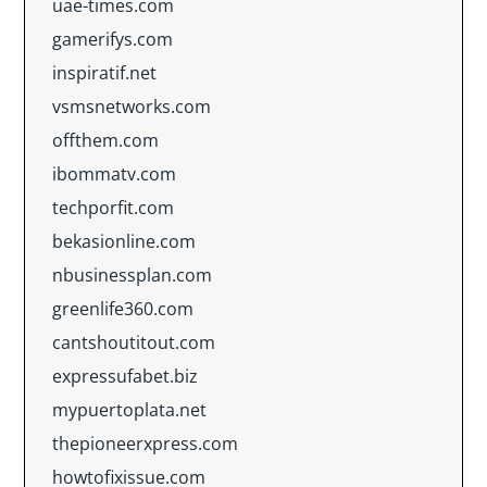
uae-times.com
gamerifys.com
inspiratif.net
vsmsnetworks.com
offthem.com
ibommatv.com
techporfit.com
bekasionline.com
nbusinessplan.com
greenlife360.com
cantshoutitout.com
expressufabet.biz
mypuertoplata.net
thepioneerxpress.com
howtofixissue.com