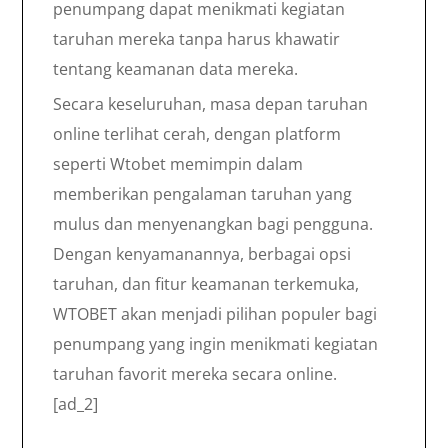
penumpang dapat menikmati kegiatan
taruhan mereka tanpa harus khawatir
tentang keamanan data mereka.
Secara keseluruhan, masa depan taruhan
online terlihat cerah, dengan platform
seperti Wtobet memimpin dalam
memberikan pengalaman taruhan yang
mulus dan menyenangkan bagi pengguna.
Dengan kenyamanannya, berbagai opsi
taruhan, dan fitur keamanan terkemuka,
WTOBET akan menjadi pilihan populer bagi
penumpang yang ingin menikmati kegiatan
taruhan favorit mereka secara online.
[ad_2]