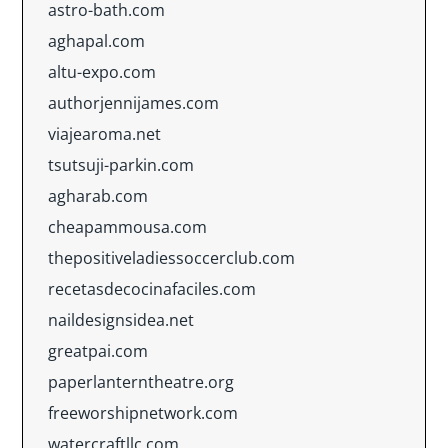
astro-bath.com
aghapal.com
altu-expo.com
authorjennijames.com
viajearoma.net
tsutsuji-parkin.com
agharab.com
cheapammousa.com
thepositiveladiessoccerclub.com
recetasdecocinafaciles.com
naildesignsidea.net
greatpai.com
paperlanterntheatre.org
freeworshipnetwork.com
watercraftllc.com