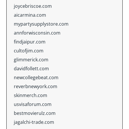
joycebriscoe.com
aicarmina.com
mypartysupplystore.com
annforwisconsin.com
findjaipur.com
cultofjim.com
glimmerick.com
davidfollett.com
newcollegebeat.com
reverbnewyork.com
skinmerch.com
usvisaforum.com
bestmovierulz.com
jagalchi-trade.com