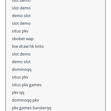
slot demo
slot demo
demo slot
slot demo
situs pkv
sbobet wap
live draw hk lotto
slot demo
demo slot
dominoqq
situs pkv
situs pkv games
pkv qq
dominoqq pkv
pkv games bandarqq