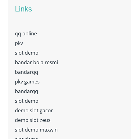
Links
qq online
pkv
slot demo
bandar bola resmi
bandarqq
pkv games
bandarqq
slot demo
demo slot gacor
demo slot zeus
slot demo maxwin