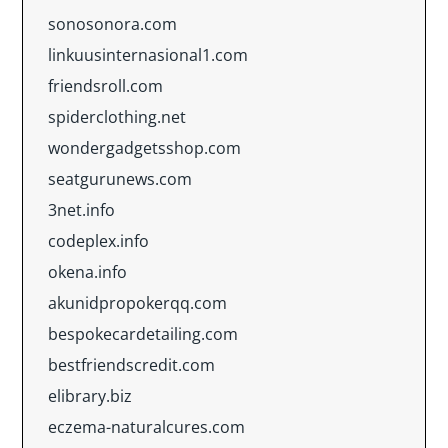
sonosonora.com
linkuusinternasional1.com
friendsroll.com
spiderclothing.net
wondergadgetsshop.com
seatgurunews.com
3net.info
codeplex.info
okena.info
akunidpropokerqq.com
bespokecardetailing.com
bestfriendscredit.com
elibrary.biz
eczema-naturalcures.com