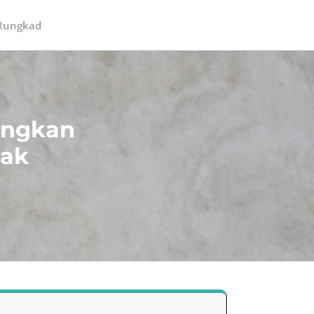
 Rungkad
angkan
pak