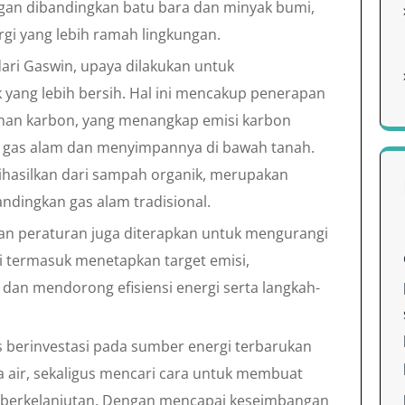
gan dibandingkan batu bara dan minyak bumi,
rgi yang lebih ramah lingkungan.
ri Gaswin, upaya dilakukan untuk
yang lebih bersih. Hal ini mencakup penerapan
nan karbon, yang menangkap emisi karbon
ga gas alam dan menyimpannya di bawah tanah.
 dihasilkan dari sampah organik, merupakan
bandingkan gas alam tradisional.
dan peraturan juga diterapkan untuk mengurangi
i termasuk menetapkan target emisi,
an mendorong efisiensi energi serta langkah-
us berinvestasi pada sumber energi terbarukan
ga air, sekaligus mencari cara untuk membuat
h berkelanjutan. Dengan mencapai keseimbangan