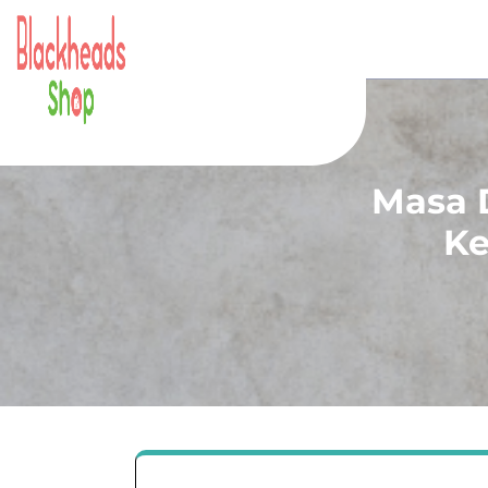
Skip
to
content
(Press
Enter)
Masa 
Ke