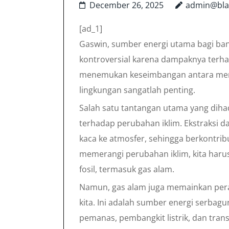
December 26, 2025
admin@bla
[ad_1]
Gaswin, sumber energi utama bagi bany
kontroversial karena dampaknya terha
menemukan keseimbangan antara meme
lingkungan sangatlah penting.
Salah satu tantangan utama yang diha
terhadap perubahan iklim. Ekstraksi
kaca ke atmosfer, sehingga berkontri
memerangi perubahan iklim, kita har
fosil, termasuk gas alam.
Namun, gas alam juga memainkan per
kita. Ini adalah sumber energi serbag
pemanas, pembangkit listrik, dan trans