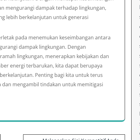
an mengurangi dampak terhadap lingkungan,
g lebih berkelanjutan untuk generasi
erletak pada menemukan keseimbangan antara
urangi dampak lingkungan. Dengan
ih ramah lingkungan, menerapkan kebijakan dan
er energi terbarukan, kita dapat berupaya
erkelanjutan. Penting bagi kita untuk terus
a dan mengambil tindakan untuk memitigasi