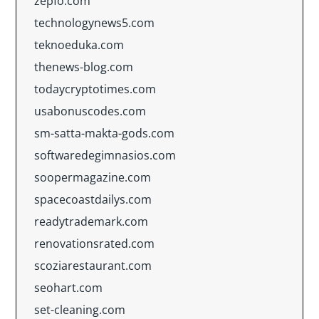
zepfo.com
technologynews5.com
teknoeduka.com
thenews-blog.com
todaycryptotimes.com
usabonuscodes.com
sm-satta-makta-gods.com
softwaredegimnasios.com
soopermagazine.com
spacecoastdailys.com
readytrademark.com
renovationsrated.com
scoziarestaurant.com
seohart.com
set-cleaning.com