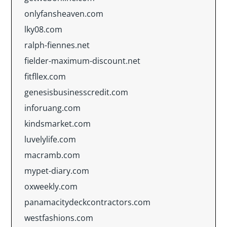
onlyfansheaven.com
lky08.com
ralph-fiennes.net
fielder-maximum-discount.net
fitfllex.com
genesisbusinesscredit.com
inforuang.com
kindsmarket.com
luvelylife.com
macramb.com
mypet-diary.com
oxweekly.com
panamacitydeckcontractors.com
westfashions.com