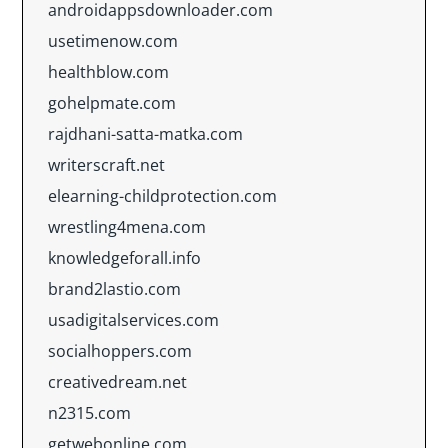
androidappsdownloader.com
usetimenow.com
healthblow.com
gohelpmate.com
rajdhani-satta-matka.com
writerscraft.net
elearning-childprotection.com
wrestling4mena.com
knowledgeforall.info
brand2lastio.com
usadigitalservices.com
socialhoppers.com
creativedream.net
n2315.com
getwebonline.com