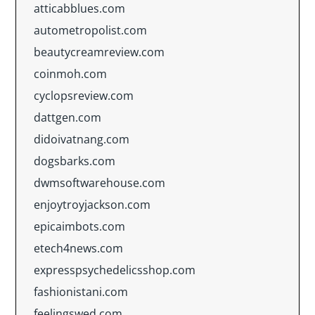
atticabblues.com
autometropolist.com
beautycreamreview.com
coinmoh.com
cyclopsreview.com
dattgen.com
didoivatnang.com
dogsbarks.com
dwmsoftwarehouse.com
enjoytroyjackson.com
epicaimbots.com
etech4news.com
expresspsychedelicsshop.com
fashionistani.com
feelingswed.com