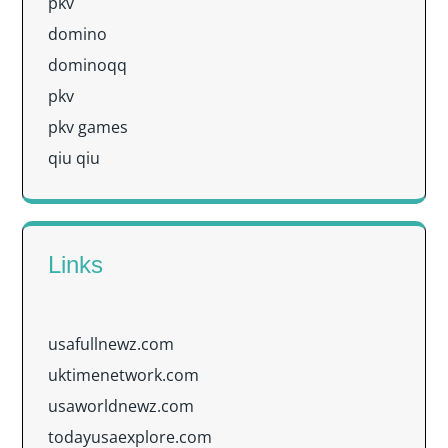
pkv
domino
dominoqq
pkv
pkv games
qiu qiu
Links
usafullnewz.com
uktimenetwork.com
usaworldnewz.com
todayusaexplore.com