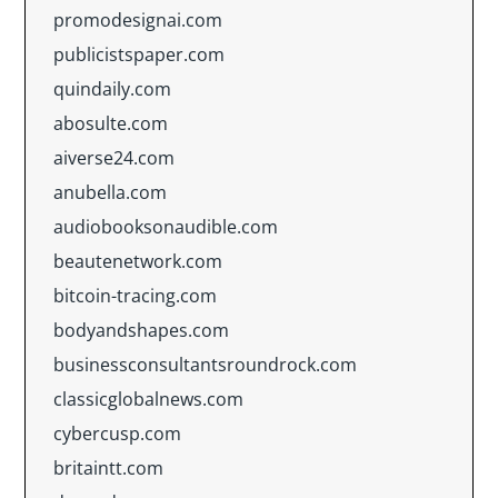
promodesignai.com
publicistspaper.com
quindaily.com
abosulte.com
aiverse24.com
anubella.com
audiobooksonaudible.com
beautenetwork.com
bitcoin-tracing.com
bodyandshapes.com
businessconsultantsroundrock.com
classicglobalnews.com
cybercusp.com
britaintt.com