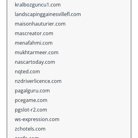
kralbozguncu1.com
landscapinggainesvillefl.com
maisonhauturier.com
mascreator.com
menafahmi.com
mukhtarmeer.com
nascartoday.com
nqted.com
nzdriverlicence.com
pagalguru.com
pcegame.com
pgslot-r2.com
ws-expression.com
zchotels.com