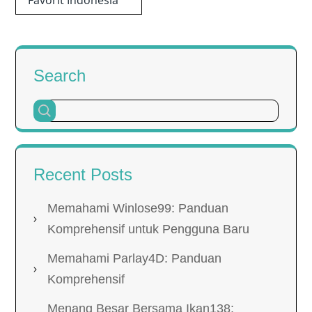
Favorit Indonesia
Search
Recent Posts
Memahami Winlose99: Panduan
Komprehensif untuk Pengguna Baru
Memahami Parlay4D: Panduan
Komprehensif
Menang Besar Bersama Ikan138: