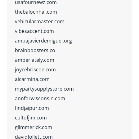
usafournewz.com
thebalochhal.com
vehicularmaster.com
vibesaccent.com
ampajavierdemiguel.org
brainboosters.co
amberlately.com
joycebriscoe.com
aicarmina.com
mypartysupplystore.com
annforwisconsin.com
findjaipur.com
cultofjim.com
glimmerick.com
davidfollett.com