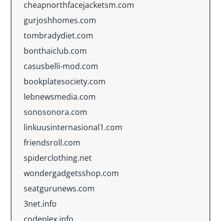
cheapnorthfacejacketsm.com
gurjoshhomes.com
tombradydiet.com
bonthaiclub.com
casusbelli-mod.com
bookplatesociety.com
lebnewsmedia.com
sonosonora.com
linkuusinternasional1.com
friendsroll.com
spiderclothing.net
wondergadgetsshop.com
seatgurunews.com
3net.info
codeplex.info