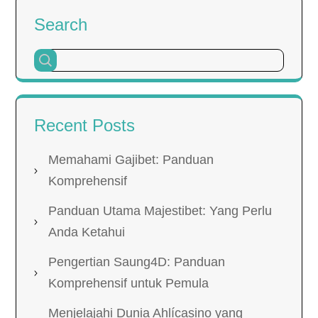
Search
Recent Posts
Memahami Gajibet: Panduan
Komprehensif
Panduan Utama Majestibet: Yang Perlu
Anda Ketahui
Pengertian Saung4D: Panduan
Komprehensif untuk Pemula
Menjelajahi Dunia Ahlícasino yang