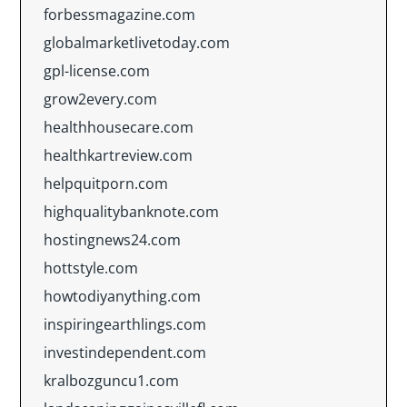
forbessmagazine.com
globalmarketlivetoday.com
gpl-license.com
grow2every.com
healthhousecare.com
healthkartreview.com
helpquitporn.com
highqualitybanknote.com
hostingnews24.com
hottstyle.com
howtodiyanything.com
inspiringearthlings.com
investindependent.com
kralbozguncu1.com