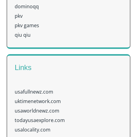
dominoqq
pkv
pkv games
qiu qiu
Links
usafullnewz.com
uktimenetwork.com
usaworldnewz.com
todayusaexplore.com
usalocality.com