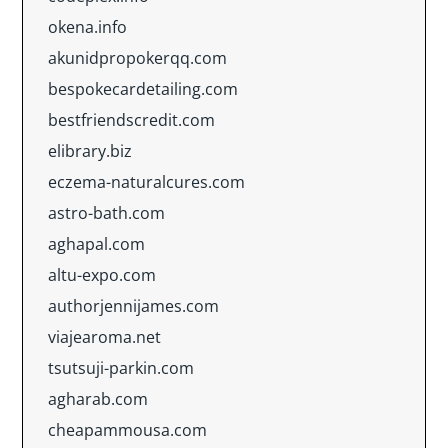
okena.info
akunidpropokerqq.com
bespokecardetailing.com
bestfriendscredit.com
elibrary.biz
eczema-naturalcures.com
astro-bath.com
aghapal.com
altu-expo.com
authorjennijames.com
viajearoma.net
tsutsuji-parkin.com
agharab.com
cheapammousa.com