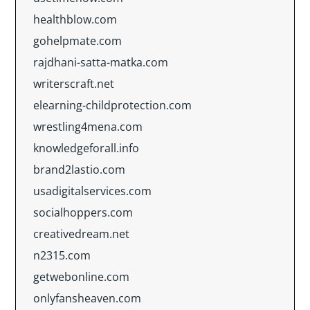
healthblow.com
gohelpmate.com
rajdhani-satta-matka.com
writerscraft.net
elearning-childprotection.com
wrestling4mena.com
knowledgeforall.info
brand2lastio.com
usadigitalservices.com
socialhoppers.com
creativedream.net
n2315.com
getwebonline.com
onlyfansheaven.com