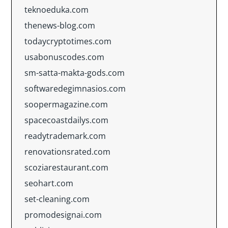
teknoeduka.com
thenews-blog.com
todaycryptotimes.com
usabonuscodes.com
sm-satta-makta-gods.com
softwaredegimnasios.com
soopermagazine.com
spacecoastdailys.com
readytrademark.com
renovationsrated.com
scoziarestaurant.com
seohart.com
set-cleaning.com
promodesignai.com