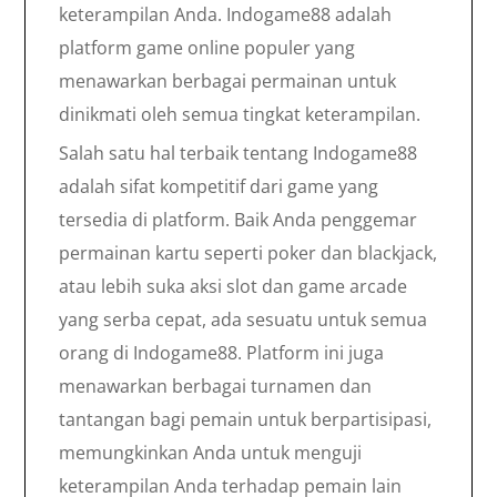
keterampilan Anda. Indogame88 adalah
platform game online populer yang
menawarkan berbagai permainan untuk
dinikmati oleh semua tingkat keterampilan.
Salah satu hal terbaik tentang Indogame88
adalah sifat kompetitif dari game yang
tersedia di platform. Baik Anda penggemar
permainan kartu seperti poker dan blackjack,
atau lebih suka aksi slot dan game arcade
yang serba cepat, ada sesuatu untuk semua
orang di Indogame88. Platform ini juga
menawarkan berbagai turnamen dan
tantangan bagi pemain untuk berpartisipasi,
memungkinkan Anda untuk menguji
keterampilan Anda terhadap pemain lain