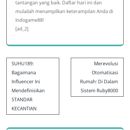
tantangan yang baik. Daftar hari ini dan
mulailah menampilkan keterampilan Anda di
Indogame88!
[ad_2]
Post
SUHU189:
Merevolusi
navigation
Bagaimana
Otomatisasi
Influencer Ini
Rumah: Di Dalam
Mendefinisikan
Sistem Ruby8000
STANDAR
KECANTIAN