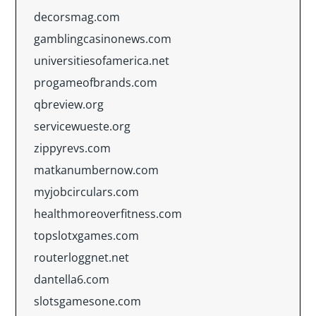
decorsmag.com
gamblingcasinonews.com
universitiesofamerica.net
progameofbrands.com
qbreview.org
servicewueste.org
zippyrevs.com
matkanumbernow.com
myjobcirculars.com
healthmoreoverfitness.com
topslotxgames.com
routerloggnet.net
dantella6.com
slotsgamesone.com