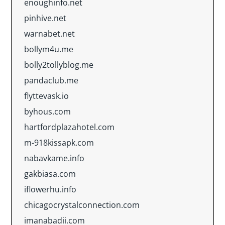
enoughinfo.net
pinhive.net
warnabet.net
bollym4u.me
bolly2tollyblog.me
pandaclub.me
flyttevask.io
byhous.com
hartfordplazahotel.com
m-918kissapk.com
nabavkame.info
gakbiasa.com
iflowerhu.info
chicagocrystalconnection.com
imanabadii.com