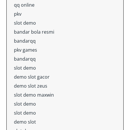
qq online
pkv
slot demo
bandar bola resmi
bandarqq
pkv games
bandarqq
slot demo
demo slot gacor
demo slot zeus
slot demo maxwin
slot demo
slot demo
demo slot