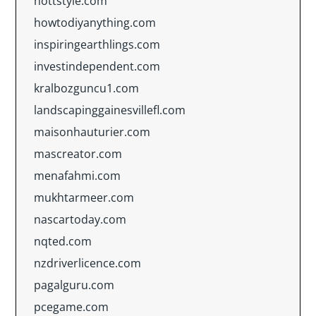
hottstyle.com
howtodiyanything.com
inspiringearthlings.com
investindependent.com
kralbozguncu1.com
landscapinggainesvillefl.com
maisonhauturier.com
mascreator.com
menafahmi.com
mukhtarmeer.com
nascartoday.com
nqted.com
nzdriverlicence.com
pagalguru.com
pcegame.com