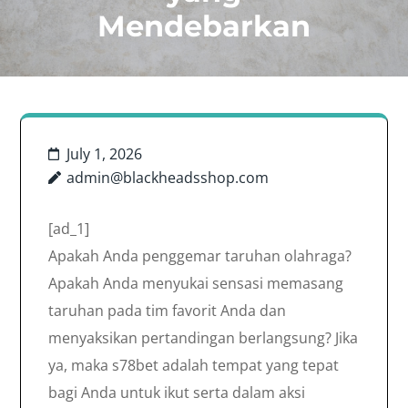
Mendebarkan
July 1, 2026
admin@blackheadsshop.com
[ad_1]
Apakah Anda penggemar taruhan olahraga?
Apakah Anda menyukai sensasi memasang
taruhan pada tim favorit Anda dan
menyaksikan pertandingan berlangsung? Jika
ya, maka s78bet adalah tempat yang tepat
bagi Anda untuk ikut serta dalam aksi