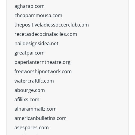
agharab.com
cheapammousa.com
thepositiveladiessoccerclub.com
recetasdecocinafaciles.com
naildesignsidea.net
greatpai.com
paperlanterntheatre.org
freeworshipnetwork.com
watercraftllc.com
abourge.com
afiliixs.com
alharammallz.com
americanbulletins.com
asespares.com