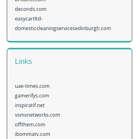
deconds.com
easycartltd-
domesticcleaningservicesedinburgh.com
Links
uae-times.com
gamerifys.com
inspiratif.net
vsmsnetworks.com
offthem.com
ibommatv.com