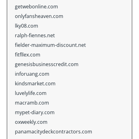
getwebonline.com
onlyfansheaven.com
lky08.com
ralph-fiennes.net
fielder-maximum-discount.net
fitfllex.com
genesisbusinesscredit.com
inforuang.com
kindsmarket.com
luvelylife.com
macramb.com
mypet-diary.com
oxweekly.com
panamacitydeckcontractors.com