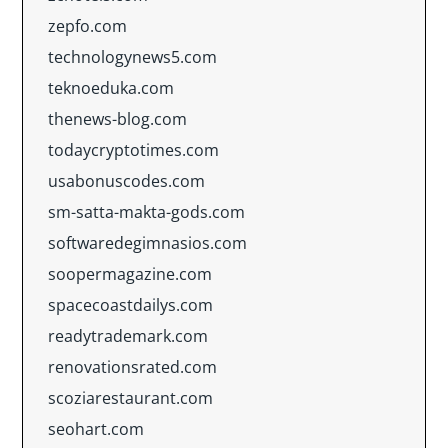
zepfo.com
technologynews5.com
teknoeduka.com
thenews-blog.com
todaycryptotimes.com
usabonuscodes.com
sm-satta-makta-gods.com
softwaredegimnasios.com
soopermagazine.com
spacecoastdailys.com
readytrademark.com
renovationsrated.com
scoziarestaurant.com
seohart.com