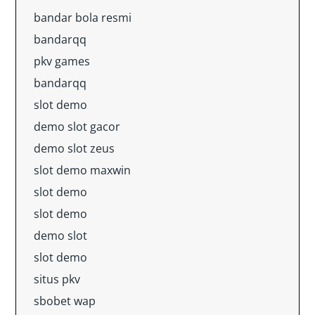
bandar bola resmi
bandarqq
pkv games
bandarqq
slot demo
demo slot gacor
demo slot zeus
slot demo maxwin
slot demo
slot demo
demo slot
slot demo
situs pkv
sbobet wap