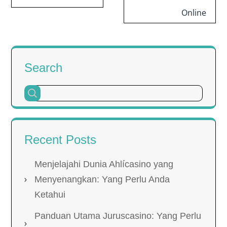
Online
Search
Recent Posts
Menjelajahi Dunia Ahlícasino yang
Menyenangkan: Yang Perlu Anda
Ketahui
Panduan Utama Juruscasino: Yang Perlu