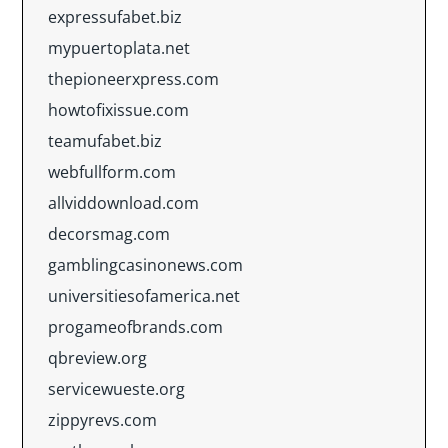
expressufabet.biz
mypuertoplata.net
thepioneerxpress.com
howtofixissue.com
teamufabet.biz
webfullform.com
allviddownload.com
decorsmag.com
gamblingcasinonews.com
universitiesofamerica.net
progameofbrands.com
qbreview.org
servicewueste.org
zippyrevs.com