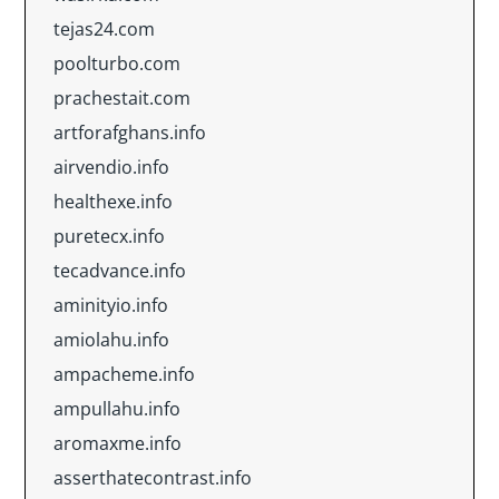
tejas24.com
poolturbo.com
prachestait.com
artforafghans.info
airvendio.info
healthexe.info
puretecx.info
tecadvance.info
aminityio.info
amiolahu.info
ampacheme.info
ampullahu.info
aromaxme.info
asserthatecontrast.info