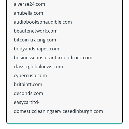
aiverse24.com
anubella.com
audiobooksonaudible.com
beautenetwork.com
bitcoin-tracing.com
bodyandshapes.com
businessconsultantsroundrock.com
classicglobalnews.com
cybercusp.com
britaintt.com
deconds.com
easycartltd-
domesticcleaningservicesedinburgh.com