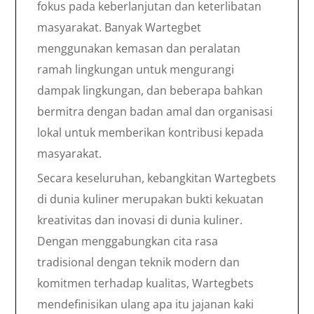
fokus pada keberlanjutan dan keterlibatan
masyarakat. Banyak Wartegbet
menggunakan kemasan dan peralatan
ramah lingkungan untuk mengurangi
dampak lingkungan, dan beberapa bahkan
bermitra dengan badan amal dan organisasi
lokal untuk memberikan kontribusi kepada
masyarakat.
Secara keseluruhan, kebangkitan Wartegbets
di dunia kuliner merupakan bukti kekuatan
kreativitas dan inovasi di dunia kuliner.
Dengan menggabungkan cita rasa
tradisional dengan teknik modern dan
komitmen terhadap kualitas, Wartegbets
mendefinisikan ulang apa itu jajanan kaki