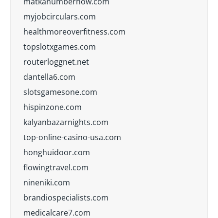
matkanumbernow.com
myjobcirculars.com
healthmoreoverfitness.com
topslotxgames.com
routerloggnet.net
dantella6.com
slotsgamesone.com
hispinzone.com
kalyanbazarnights.com
top-online-casino-usa.com
honghuidoor.com
flowingtravel.com
nineniki.com
brandiospecialists.com
medicalcare7.com