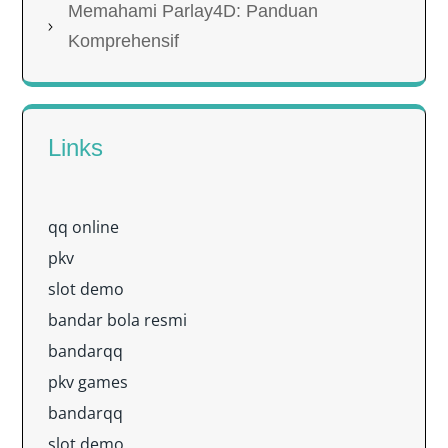
Memahami Parlay4D: Panduan
Komprehensif
Links
qq online
pkv
slot demo
bandar bola resmi
bandarqq
pkv games
bandarqq
slot demo