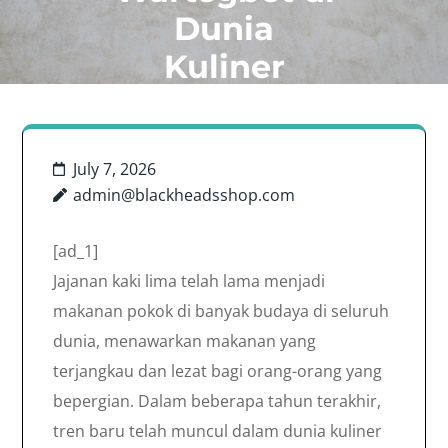
Dunia
Kuliner
July 7, 2026
admin@blackheadsshop.com
[ad_1]
Jajanan kaki lima telah lama menjadi
makanan pokok di banyak budaya di seluruh
dunia, menawarkan makanan yang
terjangkau dan lezat bagi orang-orang yang
bepergian. Dalam beberapa tahun terakhir,
tren baru telah muncul dalam dunia kuliner