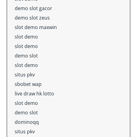
demo slot gacor
demo slot zeus
slot demo maxwin
slot demo
slot demo
demo slot
slot demo
situs pkv
sbobet wap
live draw hk lotto
slot demo
demo slot
dominoqq
situs pkv