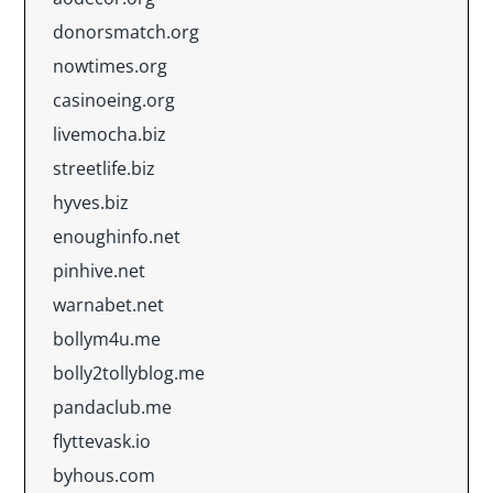
donorsmatch.org
nowtimes.org
casinoeing.org
livemocha.biz
streetlife.biz
hyves.biz
enoughinfo.net
pinhive.net
warnabet.net
bollym4u.me
bolly2tollyblog.me
pandaclub.me
flyttevask.io
byhous.com