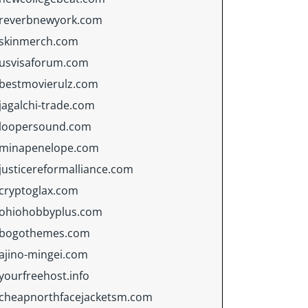
reverbnewyork.com
skinmerch.com
usvisaforum.com
bestmovierulz.com
jagalchi-trade.com
loopersound.com
minapenelope.com
justicereformalliance.com
cryptoglax.com
ohiohobbyplus.com
bogothemes.com
ajino-mingei.com
yourfreehost.info
cheapnorthfacejacketsm.com