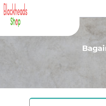
Skip
to
content
(Press
Enter)
Bagai