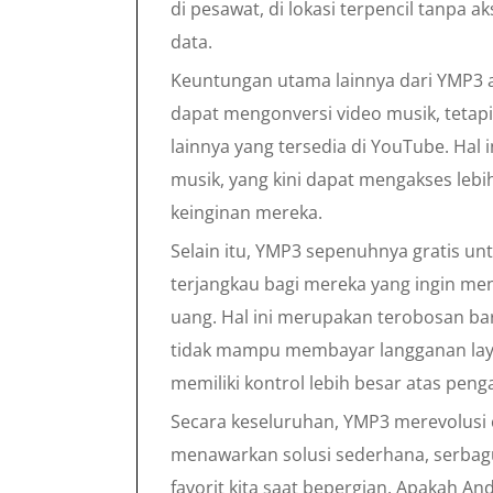
di pesawat, di lokasi terpencil tanpa 
data.
Keuntungan utama lainnya dari YMP3 
dapat mengonversi video musik, tetap
lainnya yang tersedia di YouTube. Ha
musik, yang kini dapat mengakses lebi
keinginan mereka.
Selain itu, YMP3 sepenuhnya gratis un
terjangkau bagi mereka yang ingin m
uang. Hal ini merupakan terobosan b
tidak mampu membayar langganan laya
memiliki kontrol lebih besar atas pe
Secara keseluruhan, YMP3 merevolusi
menawarkan solusi sederhana, serbag
favorit kita saat bepergian. Apakah A