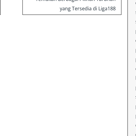
yang Tersedia di Liga188