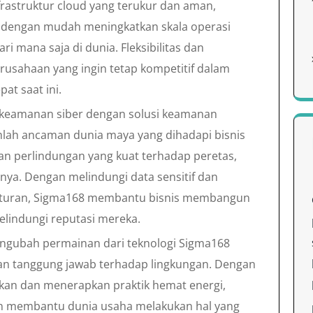
astruktur cloud yang terukur dan aman,
 dengan mudah meningkatkan skala operasi
 mana saja di dunia. Fleksibilitas dan
erusahaan yang ingin tetap kompetitif dalam
at saat ini.
 keamanan siber dengan solusi keamanan
lah ancaman dunia maya yang dihadapi bisnis
an perlindungan yang kuat terhadap peretas,
nya. Dengan melindungi data sensitif dan
aturan, Sigma168 membantu bisnis membangun
lindungi reputasi mereka.
ngubah permainan dari teknologi Sigma168
an tanggung jawab terhadap lingkungan. Dengan
an dan menerapkan praktik hemat energi,
n membantu dunia usaha melakukan hal yang