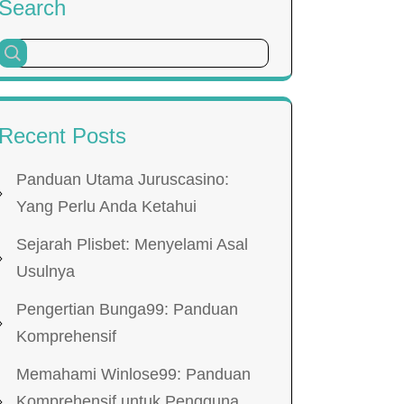
Search
Recent Posts
Panduan Utama Juruscasino:
Yang Perlu Anda Ketahui
Sejarah Plisbet: Menyelami Asal
Usulnya
Pengertian Bunga99: Panduan
Komprehensif
Memahami Winlose99: Panduan
Komprehensif untuk Pengguna