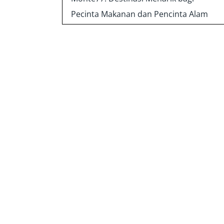
navigation
Pecinta Makanan dan Pencinta Alam