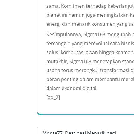
sama. Komitmen terhadap keberlanjut
planet ini namun juga meningkatkan 
energi dan menarik konsumen yang sa
Kesimpulannya, Sigma168 mengubah pe
tercanggih yang merevolusi cara bisnis 
solusi komputasi awan hingga keamana
mutakhir, Sigma168 menetapkan standar
usaha terus merangkul transformasi d
peran penting dalam membantu mereka
dalam ekonomi digital.
[ad_2]
Post
Monte77: Destinasi Menarik bagi