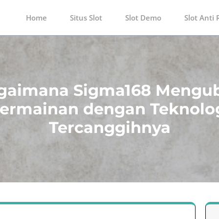
Home
Situs Slot
Slot Demo
Slot Anti
gaimana Sigma168 Mengu
ermainan dengan Teknolo
Tercanggihnya