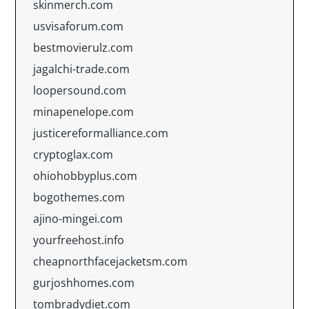
skinmerch.com
usvisaforum.com
bestmovierulz.com
jagalchi-trade.com
loopersound.com
minapenelope.com
justicereformalliance.com
cryptoglax.com
ohiohobbyplus.com
bogothemes.com
ajino-mingei.com
yourfreehost.info
cheapnorthfacejacketsm.com
gurjoshhomes.com
tombradydiet.com