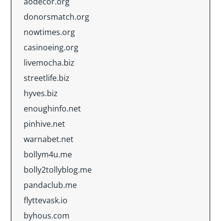
aodecor.org
donorsmatch.org
nowtimes.org
casinoeing.org
livemocha.biz
streetlife.biz
hyves.biz
enoughinfo.net
pinhive.net
warnabet.net
bollym4u.me
bolly2tollyblog.me
pandaclub.me
flyttevask.io
byhous.com