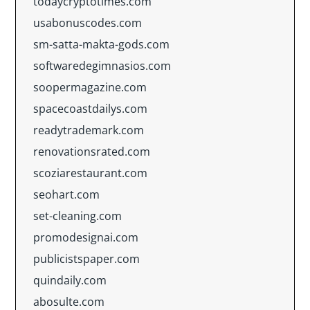
todaycryptotimes.com
usabonuscodes.com
sm-satta-makta-gods.com
softwaredegimnasios.com
soopermagazine.com
spacecoastdailys.com
readytrademark.com
renovationsrated.com
scoziarestaurant.com
seohart.com
set-cleaning.com
promodesignai.com
publicistspaper.com
quindaily.com
abosulte.com