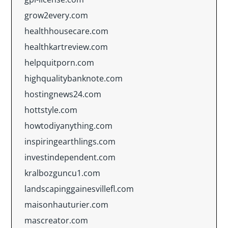
grow2every.com
healthhousecare.com
healthkartreview.com
helpquitporn.com
highqualitybanknote.com
hostingnews24.com
hottstyle.com
howtodiyanything.com
inspiringearthlings.com
investindependent.com
kralbozguncu1.com
landscapinggainesvillefl.com
maisonhauturier.com
mascreator.com