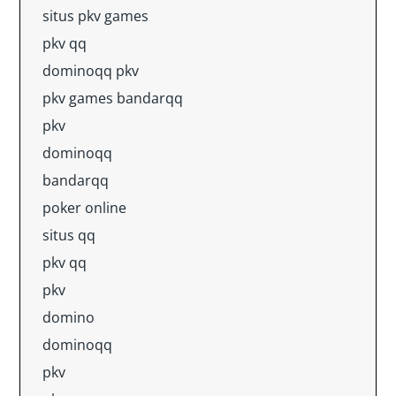
situs pkv games
pkv qq
dominoqq pkv
pkv games bandarqq
pkv
dominoqq
bandarqq
poker online
situs qq
pkv qq
pkv
domino
dominoqq
pkv