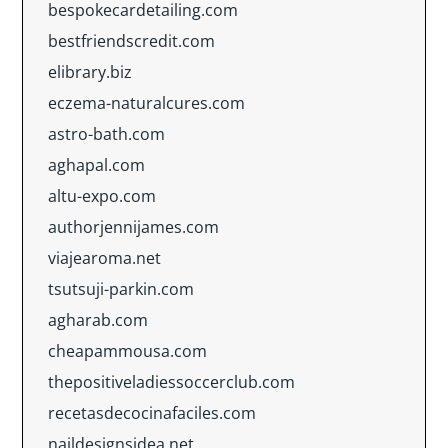
bespokecardetailing.com
bestfriendscredit.com
elibrary.biz
eczema-naturalcures.com
astro-bath.com
aghapal.com
altu-expo.com
authorjennijames.com
viajearoma.net
tsutsuji-parkin.com
agharab.com
cheapammousa.com
thepositiveladiessoccerclub.com
recetasdecocinafaciles.com
naildesignsidea.net