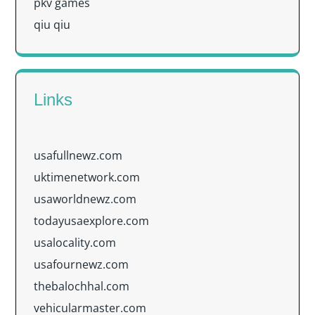
pkv games
qiu qiu
Links
usafullnewz.com
uktimenetwork.com
usaworldnewz.com
todayusaexplore.com
usalocality.com
usafournewz.com
thebalochhal.com
vehicularmaster.com