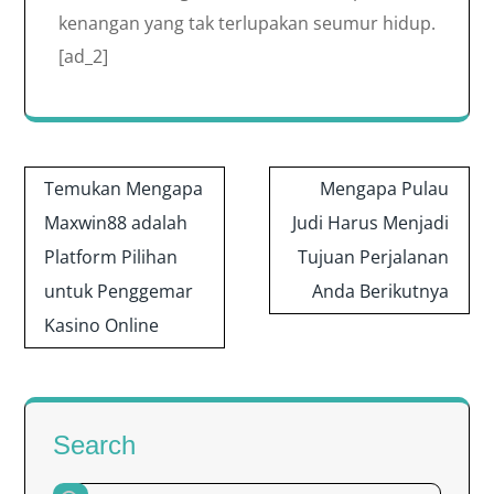
kenangan yang tak terlupakan seumur hidup.
[ad_2]
Post
Temukan Mengapa
Mengapa Pulau
navigation
Maxwin88 adalah
Judi Harus Menjadi
Platform Pilihan
Tujuan Perjalanan
untuk Penggemar
Anda Berikutnya
Kasino Online
Search