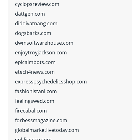
cyclopsreview.com
dattgen.com
didoivatnang.com
dogsbarks.com
dwmsoftwarehouse.com
enjoytroyjackson.com
epicaimbots.com
etech4news.com
expresspsychedelicsshop.com
fashionistani.com
feelingswed.com
firecabal.com
forbessmagazine.com
globalmarketlivetoday.com
gpl-license.com