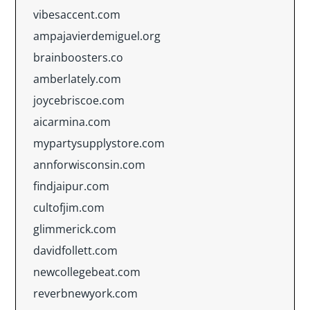
vibesaccent.com
ampajavierdemiguel.org
brainboosters.co
amberlately.com
joycebriscoe.com
aicarmina.com
mypartysupplystore.com
annforwisconsin.com
findjaipur.com
cultofjim.com
glimmerick.com
davidfollett.com
newcollegebeat.com
reverbnewyork.com