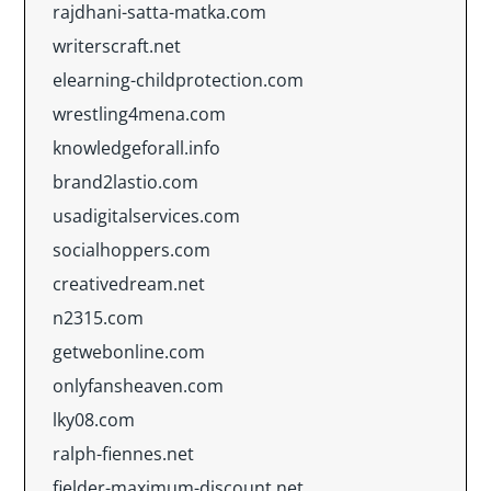
rajdhani-satta-matka.com
writerscraft.net
elearning-childprotection.com
wrestling4mena.com
knowledgeforall.info
brand2lastio.com
usadigitalservices.com
socialhoppers.com
creativedream.net
n2315.com
getwebonline.com
onlyfansheaven.com
lky08.com
ralph-fiennes.net
fielder-maximum-discount.net