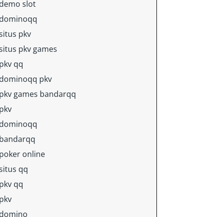
demo slot
dominoqq
situs pkv
situs pkv games
pkv qq
dominoqq pkv
pkv games bandarqq
pkv
dominoqq
bandarqq
poker online
situs qq
pkv qq
pkv
domino