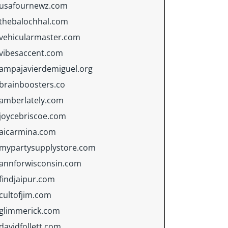
usafournewz.com
thebalochhal.com
vehicularmaster.com
vibesaccent.com
ampajavierdemiguel.org
brainboosters.co
amberlately.com
joycebriscoe.com
aicarmina.com
mypartysupplystore.com
annforwisconsin.com
findjaipur.com
cultofjim.com
glimmerick.com
davidfollett.com