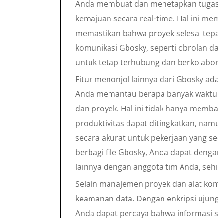
Anda membuat dan menetapkan tugas,
kemajuan secara real-time. Hal ini
memastikan bahwa proyek selesai tepat
komunikasi Gbosky, seperti obrolan d
untuk tetap terhubung dan berkolabora
Fitur menonjol lainnya dari Gbosky a
Anda memantau berapa banyak waktu y
dan proyek. Hal ini tidak hanya memba
produktivitas dapat ditingkatkan, na
secara akurat untuk pekerjaan yang 
berbagi file Gbosky, Anda dapat deng
lainnya dengan anggota tim Anda, se
Selain manajemen proyek dan alat ko
keamanan data. Dengan enkripsi ujun
Anda dapat percaya bahwa informasi se