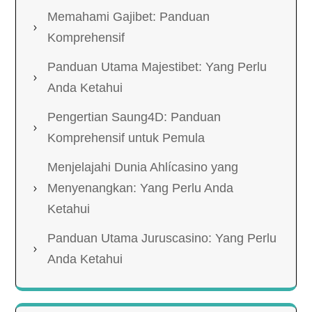
Memahami Gajibet: Panduan
Komprehensif
Panduan Utama Majestibet: Yang Perlu
Anda Ketahui
Pengertian Saung4D: Panduan
Komprehensif untuk Pemula
Menjelajahi Dunia Ahlícasino yang
Menyenangkan: Yang Perlu Anda
Ketahui
Panduan Utama Juruscasino: Yang Perlu
Anda Ketahui