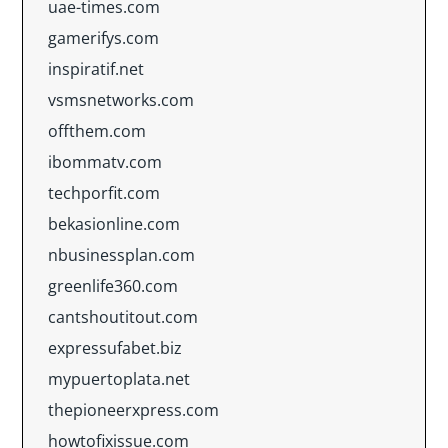
uae-times.com
gamerifys.com
inspiratif.net
vsmsnetworks.com
offthem.com
ibommatv.com
techporfit.com
bekasionline.com
nbusinessplan.com
greenlife360.com
cantshoutitout.com
expressufabet.biz
mypuertoplata.net
thepioneerxpress.com
howtofixissue.com