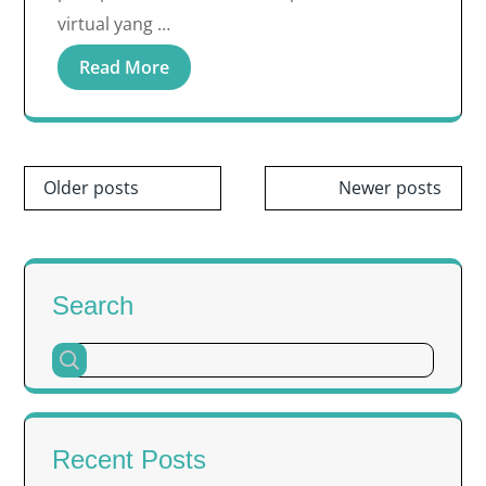
virtual yang …
Read More
Posts
Older posts
Newer posts
navigation
Search
Recent Posts