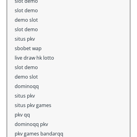
slot demo
slot demo
demo slot
slot demo
situs pkv
sbobet wap
live draw hk lotto
slot demo
demo slot
dominoqq
situs pkv
situs pkv games
pkv qq
dominoqq pkv
pkv games bandarqq