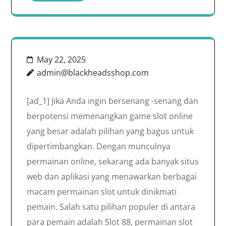
May 22, 2025
admin@blackheadsshop.com
[ad_1] Jika Anda ingin bersenang -senang dan
berpotensi memenangkan game slot online
yang besar adalah pilihan yang bagus untuk
dipertimbangkan. Dengan munculnya
permainan online, sekarang ada banyak situs
web dan aplikasi yang menawarkan berbagai
macam permainan slot untuk dinikmati
pemain. Salah satu pilihan populer di antara
para pemain adalah Slot 88, permainan slot