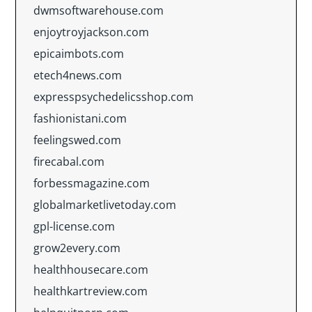
dwmsoftwarehouse.com
enjoytroyjackson.com
epicaimbots.com
etech4news.com
expresspsychedelicsshop.com
fashionistani.com
feelingswed.com
firecabal.com
forbessmagazine.com
globalmarketlivetoday.com
gpl-license.com
grow2every.com
healthhousecare.com
healthkartreview.com