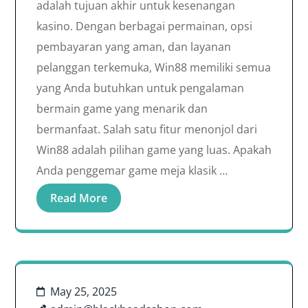
adalah tujuan akhir untuk kesenangan
kasino. Dengan berbagai permainan, opsi
pembayaran yang aman, dan layanan
pelanggan terkemuka, Win88 memiliki semua
yang Anda butuhkan untuk pengalaman
bermain game yang menarik dan
bermanfaat. Salah satu fitur menonjol dari
Win88 adalah pilihan game yang luas. Apakah
Anda penggemar game meja klasik …
Read More
May 25, 2025