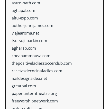
astro-bath.com
aghapal.com
altu-expo.com
authorjennijames.com
viajearoma.net
tsutsuji-parkin.com
agharab.com
cheapammousa.com
thepositiveladiessoccerclub.com
recetasdecocinafaciles.com
naildesignsidea.net
greatpai.com
paperlanterntheatre.org
freeworshipnetwork.com
watercraftllc.com