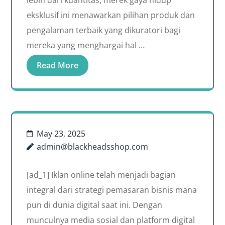
lebih dari kuantitas, merek gaya hidup
eksklusif ini menawarkan pilihan produk dan
pengalaman terbaik yang dikuratori bagi
mereka yang menghargai hal …
Read More
May 23, 2025
admin@blackheadsshop.com
[ad_1] Iklan online telah menjadi bagian
integral dari strategi pemasaran bisnis mana
pun di dunia digital saat ini. Dengan
munculnya media sosial dan platform digital